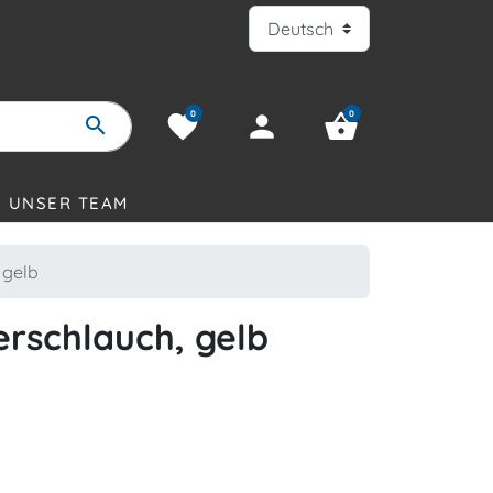
0
0
favorite
person
shopping_basket
search
UNSER TEAM
 gelb
rschlauch, gelb