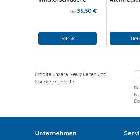
Color
e Color
36,50 €
Von
Details
Deta
Erhalte unsere Neuigkeiten und
Sonderangebote
Du
Kon
Da
Unternehmen
Serv