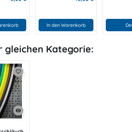
arenkorb
In den Warenkorb
De
r gleichen Kategorie:
favorite_border
visibility
rschläuch