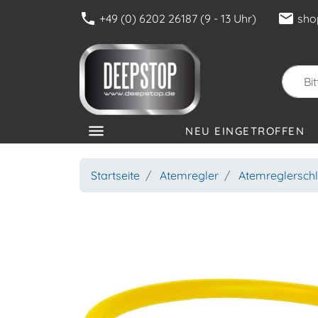
phone
mail
+49 (0) 6202 26187 (9 - 13 Uhr)
sho
menu
NEU EINGETROFFEN
KATEGORIEN
Startseite
Atemregler
Atemreglersch