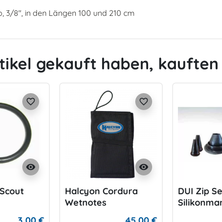
 3/8", in den Längen 100 und 210 cm
tikel gekauft haben, kauften 
favorite_border
favorite_border
visibility
visibility
 Scout
Halcyon Cordura
DUI Zip Se
Wetnotes
Silikonma
3,00 €
45,00 €