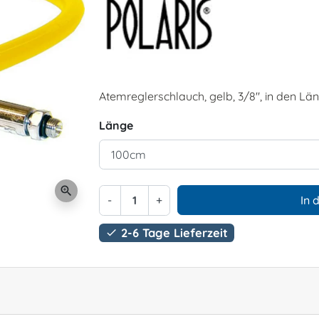
Atemreglerschlauch, gelb, 3/8", in den L
Länge
zoom_in
-
+
In 
2-6 Tage Lieferzeit
