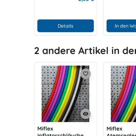
Details
In den W
2 andere Artikel in de
favorite_border
visibility
Miflex
Miflex
Inflatorschläuche
Atemregle