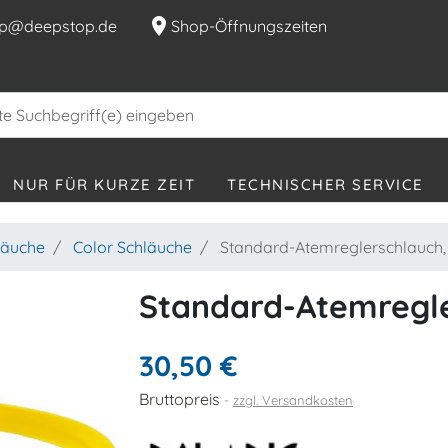
location_on
p@deepstop.de
Shop-Öffnungszeiten
NUR FÜR KURZE ZEIT
TECHNISCHER SERVICE
läuche
Color Schläuche
Standard-Atemreglerschlauch,
Standard-Atemregle
30,50 €
Bruttopreis
zzgl. Versandkosten