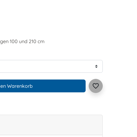
ängen 100 und 210 cm
favorite_border
den Warenkorb