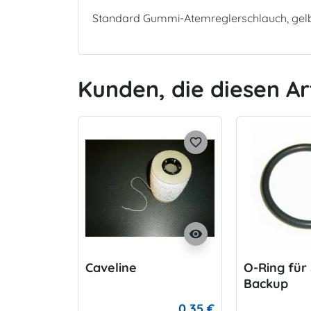
Standard Gummi-Atemreglerschlauch, gelb,
Kunden, die diesen Ar
favorite_border
visibility
Caveline
O-Ring für
Backup
0,35 €