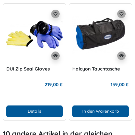
favorite_border
favorite_border
visibility
visibility
DUI Zip Seal Gloves
Halcyon Tauchtasche
219,00 €
159,00 €
Details
In den Warenkorb
10 andere Artikel in der gleichen