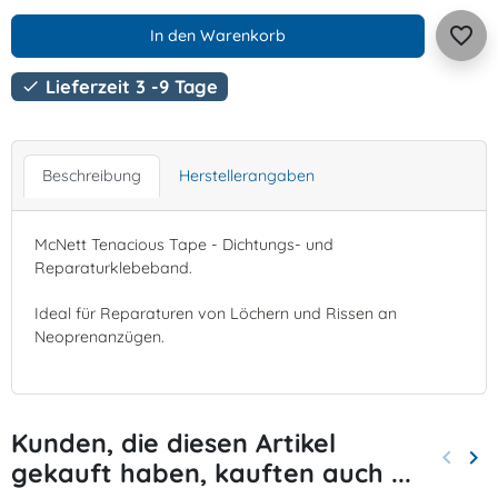
favorite_border
In den Warenkorb
Lieferzeit 3 -9 Tage

Beschreibung
Herstellerangaben
McNett Tenacious Tape - Dichtungs- und
Reparaturklebeband.
Ideal für Reparaturen von Löchern und Rissen an
Neoprenanzügen.
Kunden, die diesen Artikel
keyboard_arrow_left
keyboard_arrow_right
gekauft haben, kauften auch ...
Zurück
Wei