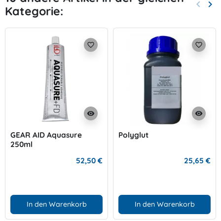
keyboard_arrow_left
keyboard_arrow_right
Kategorie:
Zurück
Wei
favorite_border
favorite_border
visibility
visibility
GEAR AID Aquasure
Polyglut
250ml
52,50 €
25,65 €
In den Warenkorb
In den Warenkorb