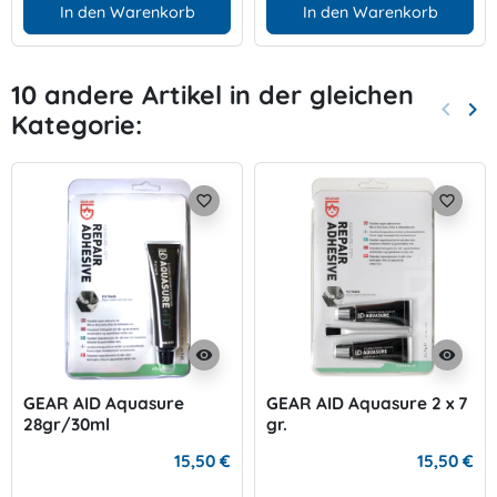
In den Warenkorb
In den Warenkorb
10 andere Artikel in der gleichen
keyboard_arrow_left
keyboard_arrow_right
Kategorie:
Zurück
Wei
favorite_border
favorite_border
visibility
visibility
GEAR AID Aquasure
GEAR AID Aquasure 2 x 7
28gr/30ml
gr.
15,50 €
15,50 €