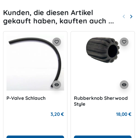
Kunden, die diesen Artikel
keyboard_arrow_left
keyboard_arrow_right
gekauft haben, kauften auch ...
Zurück
Wei
favorite_border
favorite_border
visibility
visibility
P-Valve Schlauch
Rubberknob Sherwood
Style
3,20 €
18,00 €