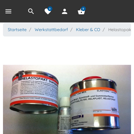
0
0
menu
search
favorite
person
shopping_basket
Startseite
Werkstattbedarf
Kleber & CO
Helastopakt 