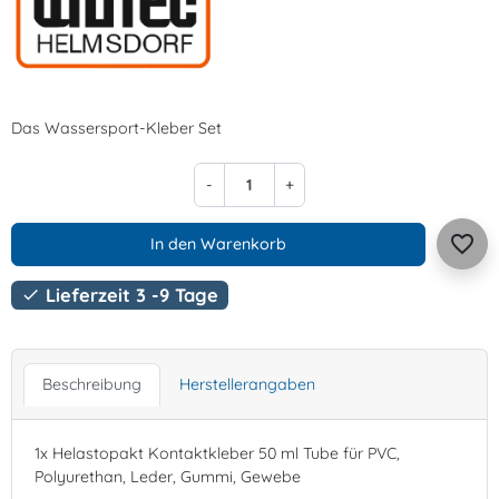
Das Wassersport-Kleber Set
-
+
favorite_border
In den Warenkorb
Lieferzeit 3 -9 Tage

Beschreibung
Herstellerangaben
1x Helastopakt Kontaktkleber 50 ml Tube für PVC,
Polyurethan, Leder, Gummi, Gewebe