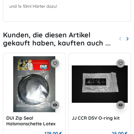
und 1x 10ml Härter dazu!
Kunden, die diesen Artikel
keyboard_arrow_left
keyboard_arrow_right
gekauft haben, kauften auch ...
Zurück
Wei
favorite_border
favorite_border
visibility
visibility
DUI Zip Seal
JJ CCR DSV O-ring kit
Halsmanschette Latex
179,00 €
25,00 €