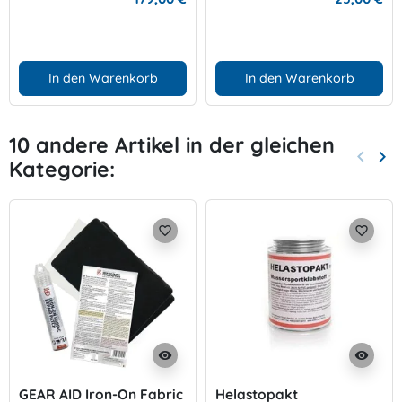
In den Warenkorb
In den Warenkorb
10 andere Artikel in der gleichen
keyboard_arrow_left
keyboard_arrow_right
Kategorie:
Zurück
Wei
favorite_border
favorite_border
visibility
visibility
GEAR AID Iron-On Fabric
Helastopakt