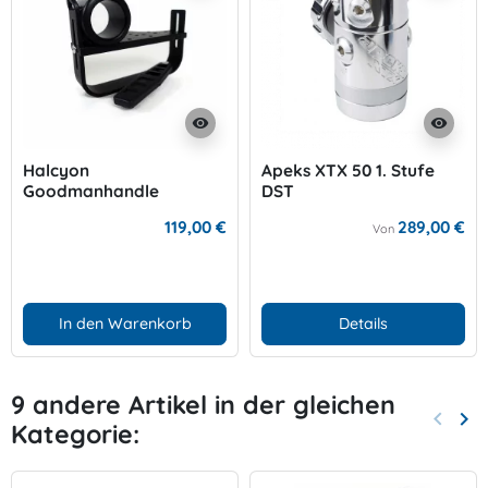
visibility
visibility
Halcyon
Apeks XTX 50 1. Stufe
Goodmanhandle
DST
Explorer
119,00 €
289,00 €
Von
In den Warenkorb
Details
9 andere Artikel in der gleichen
keyboard_arrow_left
keyboard_arrow_right
Kategorie:
Zurück
Wei