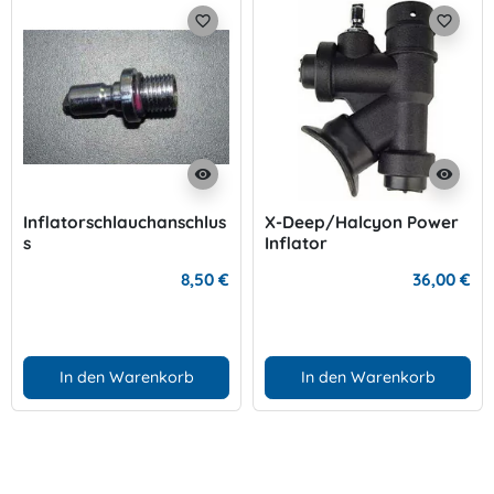
favorite_border
favorite_border
visibility
visibility
Inflatorschlauchanschlus
X-Deep/Halcyon Power
s
Inflator
8,50 €
36,00 €
In den Warenkorb
In den Warenkorb