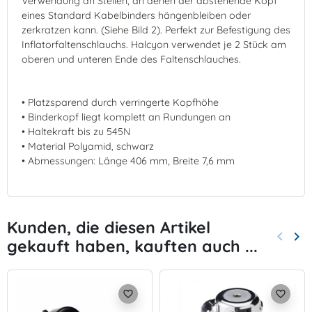
Verwendung an Stellen, an denen der abstehende Kopf
eines Standard Kabelbinders hängenbleiben oder
zerkratzen kann. (Siehe Bild 2). Perfekt zur Befestigung des
Inflatorfaltenschlauchs. Halcyon verwendet je 2 Stück am
oberen und unteren Ende des Faltenschlauches.
• Platzsparend durch verringerte Kopfhöhe
• Binderkopf liegt komplett an Rundungen an
• Haltekraft bis zu 545N
• Material Polyamid, schwarz
• Abmessungen: Länge 406 mm, Breite 7,6 mm
Kunden, die diesen Artikel
keyboard_arrow_left
keyboard_arrow_right
gekauft haben, kauften auch ...
Zurück
Wei
favorite_border
favorite_border