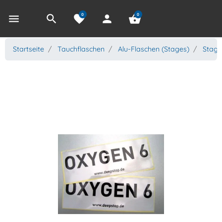
0
0
menu
search
favorite
person
shopping_basket
Startseite
Tauchflaschen
Alu-Flaschen (Stages)
Stage