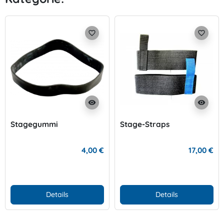
favorite_border
favorite_border
visibility
visibility
Stagegummi
Stage-Straps
4,00 €
17,00 €
Details
Details