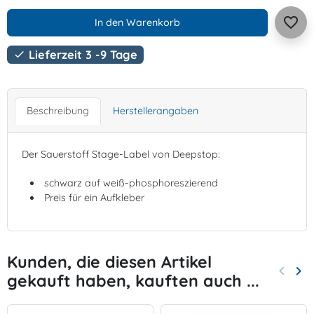
favorite_border
In den Warenkorb
Lieferzeit 3 -9 Tage

Beschreibung
Herstellerangaben
Der Sauerstoff Stage-Label von Deepstop:
schwarz auf weiß-phosphoreszierend
Preis für ein Aufkleber
Kunden, die diesen Artikel
keyboard_arrow_left
keyboard_arrow_right
gekauft haben, kauften auch ...
Zurück
Wei