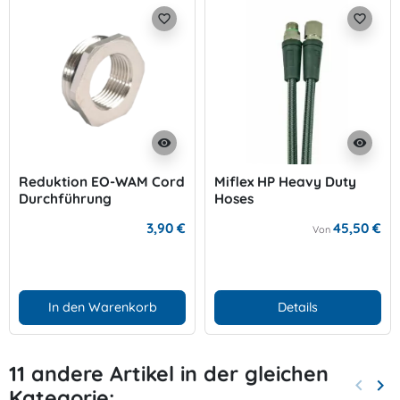
favorite_border
favorite_border
visibility
visibility
Reduktion EO-WAM Cord
Miflex HP Heavy Duty
Durchführung
Hoses
3,90 €
45,50 €
Von
In den Warenkorb
Details
11 andere Artikel in der gleichen
keyboard_arrow_left
keyboard_arrow_right
Kategorie:
Zurück
Wei