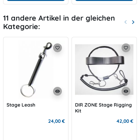
11 andere Artikel in der gleichen
keyboard_arrow_left
keyboard_arrow_right
Kategorie:
Zurück
Wei
favorite_border
favorite_border
visibility
visibility
Stage Leash
DIR ZONE Stage Rigging
Kit
24,00 €
42,00 €