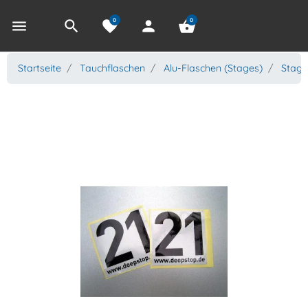
0
0
menu
search
favorite
person
shopping_basket
Startseite
Tauchflaschen
Alu-Flaschen (Stages)
Stage