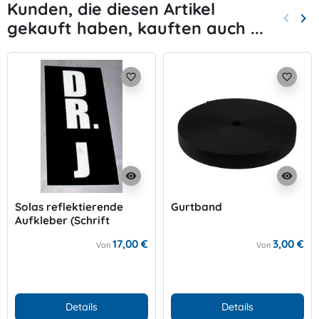
Kunden, die diesen Artikel
keyboard_arrow_left
keyboard_arrow_right
gekauft haben, kauften auch ...
Zurück
Wei
favorite_border
favorite_border
visibility
visibility
Solas reflektierende
Gurtband
Aufkleber (Schrift
reflektierend)
17,00 €
3,00 €
Von
Von
Details
Details