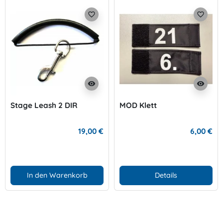
favorite_border
favorite_border
visibility
visibility
Stage Leash 2 DIR
MOD Klett
19,00 €
6,00 €
In den Warenkorb
Details