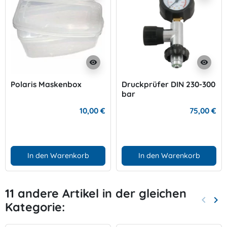
visibility
visibility
Polaris Maskenbox
Druckprüfer DIN 230-300
bar
10,00 €
75,00 €
In den Warenkorb
In den Warenkorb
11 andere Artikel in der gleichen
keyboard_arrow_left
keyboard_arrow_right
Kategorie:
Zurück
Wei