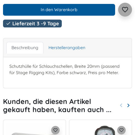
favorite_border
In den Warenkorb
Lieferzeit 3 -9 Tage

Beschreibung
Herstellerangaben
Schutzhülle für Schlauchschellen, Breite 20mm (passend
für Stage Rigging Kits), Farbe schwarz, Preis pro Meter.
Kunden, die diesen Artikel
keyboard_arrow_left
keyboard_arrow_right
gekauft haben, kauften auch ...
Zurück
Wei
favorite_border
favorite_border