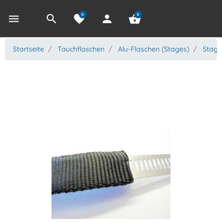
0
0
menu
search
favorite
person
shopping_basket
Startseite
Tauchflaschen
Alu-Flaschen (Stages)
Stage