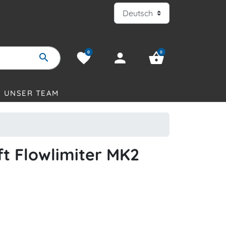
0
0
favorite
person
shopping_basket
search
UNSER TEAM
ft Flowlimiter MK2