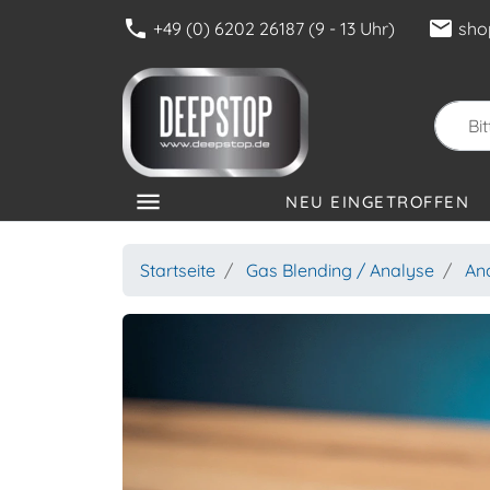
phone
mail
+49 (0) 6202 26187 (9 - 13 Uhr)
sho
menu
NEU EINGETROFFEN
KATEGORIEN
Startseite
Gas Blending / Analyse
An