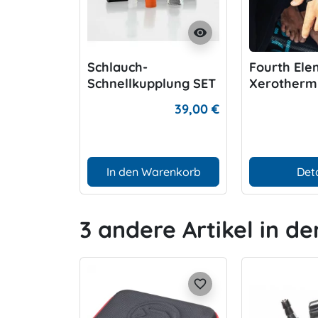
visibility
Schlauch-
Fourth Ele
Schnellkupplung SET
Xerotherm
für P-Valve Schlauch
Warmer
39,00 €
In den Warenkorb
Deta
3 andere Artikel in de
favorite_border