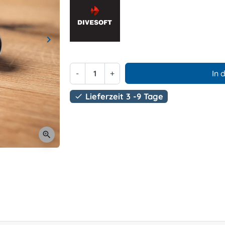
keyboard_arrow_right
Weiter
-
+
In 
Lieferzeit 3 -9 Tage

zoom_in