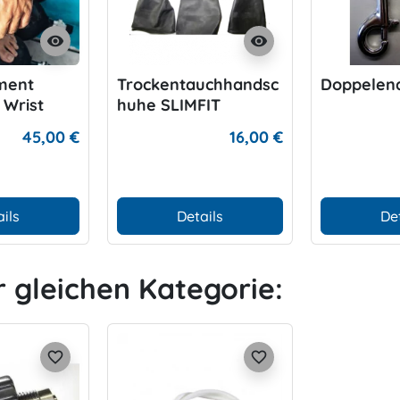
visibility
visibility
ment
Trockentauchhandsc
Doppelend
 Wrist
huhe SLIMFIT
45,00 €
16,00 €
ils
Details
De
r gleichen Kategorie:
favorite_border
favorite_border