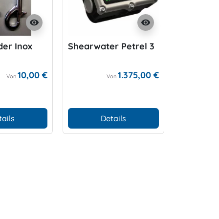
visibility
visibility
er Inox
Shearwater Petrel 3
Divesoft
Analyser
10,00 €
1.375,00 €
Von
Von
tails
Details
D