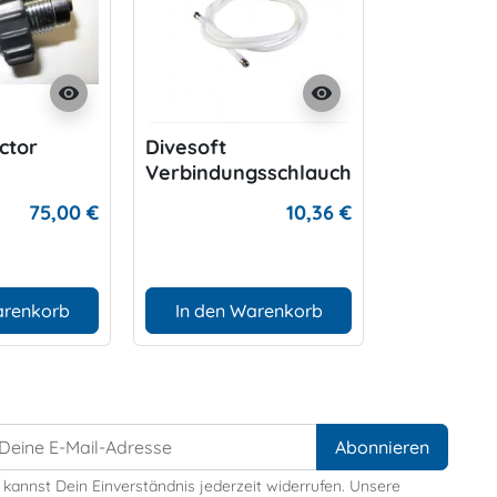
visibility
visibility
ctor
Divesoft
Verbindungsschlauch
75,00 €
10,36 €
arenkorb
In den Warenkorb
 kannst Dein Einverständnis jederzeit widerrufen. Unsere