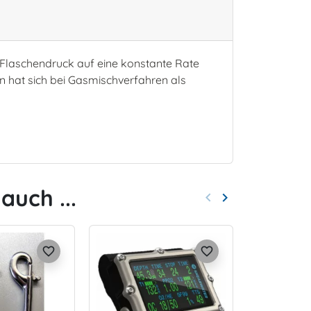
 Flaschendruck auf eine konstante Rate
n hat sich bei Gasmischverfahren als
auch ...
keyboard_arrow_left
keyboard_arrow_right
Zurück
Weiter
favorite_border
favorite_border