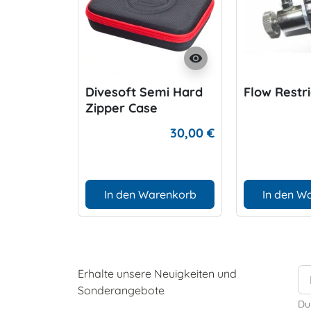
visibility
Divesoft Semi Hard
Flow Restri
Zipper Case
30,00 €
In den Warenkorb
In den W
Erhalte unsere Neuigkeiten und
Sonderangebote
Du