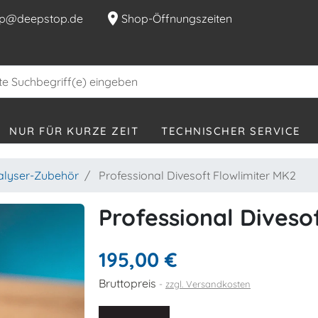
location_on
p@deepstop.de
Shop-Öffnungszeiten
NUR FÜR KURZE ZEIT
TECHNISCHER SERVICE
alyser-Zubehör
Professional Divesoft Flowlimiter MK2
Professional Diveso
195,00 €
Bruttopreis
zzgl. Versandkosten