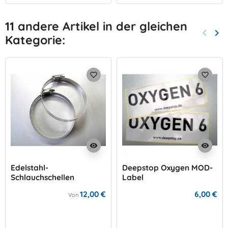
11 andere Artikel in der gleichen
keyboard_arrow_left
keyboard_arrow_right
Kategorie:
Zurück
Wei
favorite_border
favorite_border
visibility
visibility
Edelstahl-
Deepstop Oxygen MOD-
Schlauchschellen
Label
12,00 €
6,00 €
Von