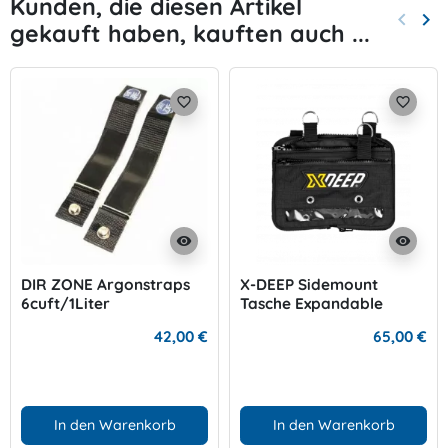
Kunden, die diesen Artikel
keyboard_arrow_left
keyboard_arrow_right
gekauft haben, kauften auch ...
Zurück
Wei
favorite_border
favorite_border
visibility
visibility
DIR ZONE Argonstraps
X-DEEP Sidemount
6cuft/1Liter
Tasche Expandable
42,00 €
65,00 €
In den Warenkorb
In den Warenkorb