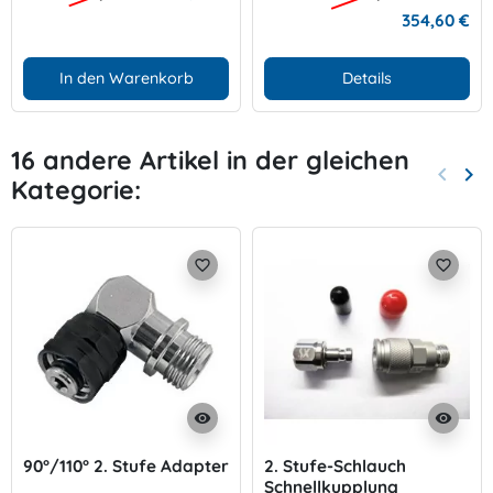
354,60 €
In den Warenkorb
Details
16 andere Artikel in der gleichen
keyboard_arrow_left
keyboard_arrow_right
Kategorie:
Zurück
Wei
favorite_border
favorite_border
visibility
visibility
90°/110° 2. Stufe Adapter
2. Stufe-Schlauch
Schnellkupplung