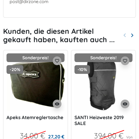
post@dirzone.com
Kunden, die diesen Artikel
keyboard_arrow_left
keyboard_arrow_right
gekauft haben, kauften auch ...
Zurück
Wei
Sonderpreis!
Sonderpreis!
favorite_border
favorite_border
-20%
-10%
visibility
visibility
Apeks Atemreglertasche
SANTI Heizweste 2019
SALE
34,00 €
394,00 €
27,20 €
Von