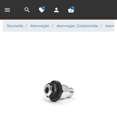
0
0
menu
search
favorite
person
shopping_basket
Startseite
Atemregler
Atemregler Zubehörteile
Atemre