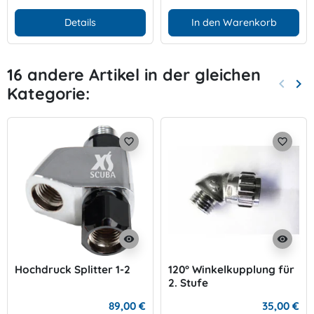
Details
In den Warenkorb
16 andere Artikel in der gleichen
keyboard_arrow_left
keyboard_arrow_right
Kategorie:
Zurück
Wei
favorite_border
favorite_border
visibility
visibility
Hochdruck Splitter 1-2
120° Winkelkupplung für
2. Stufe
89,00 €
35,00 €