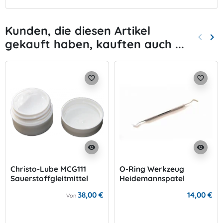
Kunden, die diesen Artikel
keyboard_arrow_left
keyboard_arrow_right
gekauft haben, kauften auch ...
Zurück
Wei
favorite_border
favorite_border
visibility
visibility
Christo-Lube MCG111
O-Ring Werkzeug
Sauerstoffgleitmittel
Heidemannspatel
38,00 €
14,00 €
Von