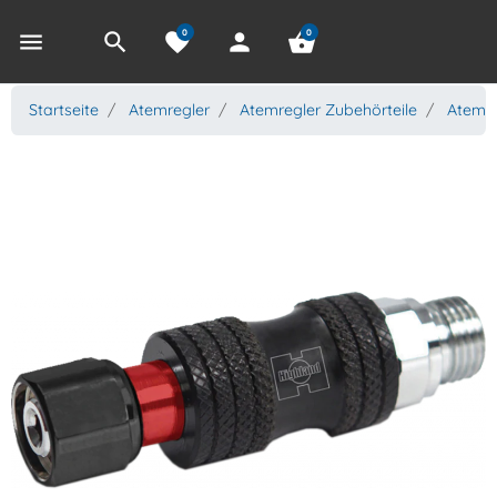
0
0
menu
search
favorite
person
shopping_basket
Startseite
Atemregler
Atemregler Zubehörteile
Atemre