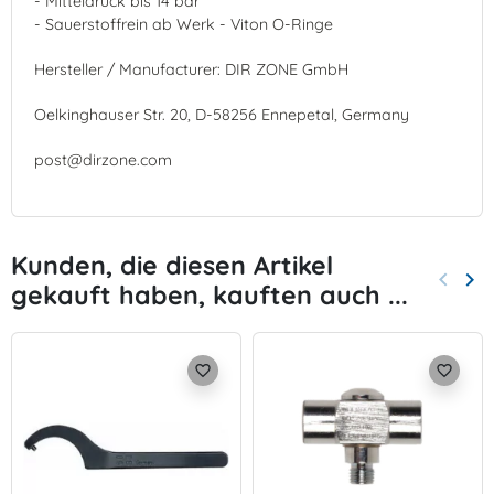
- Mitteldruck bis 14 bar
- Sauerstoffrein ab Werk - Viton O-Ringe
Hersteller / Manufacturer: DIR ZONE GmbH
Oelkinghauser Str. 20, D-58256 Ennepetal, Germany
post@dirzone.com
Kunden, die diesen Artikel
keyboard_arrow_left
keyboard_arrow_right
gekauft haben, kauften auch ...
Zurück
Wei
favorite_border
favorite_border