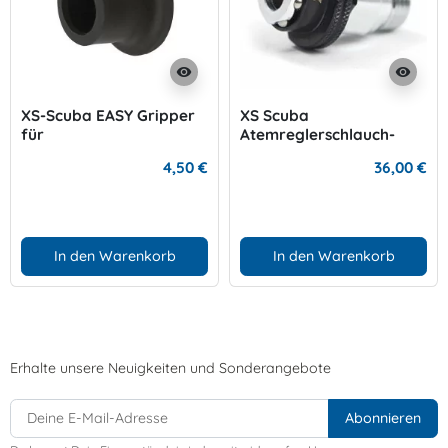
visibility
visibility
XS-Scuba EASY Gripper
XS Scuba
für
Atemreglerschlauch-
Trockischlauchanschluss
Inflatoradapter
4,50 €
36,00 €
In den Warenkorb
In den Warenkorb
Erhalte unsere Neuigkeiten und Sonderangebote