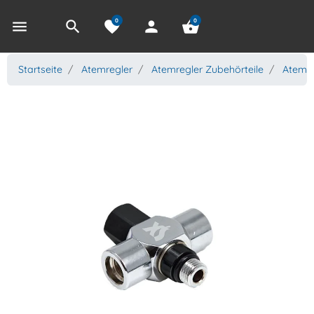
0
0
menu
search
favorite
person
shopping_basket
Startseite
Atemregler
Atemregler Zubehörteile
Atemre