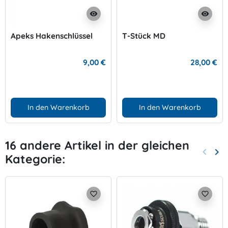
visibility
visibility
Apeks Hakenschlüssel
T-Stück MD
9,00 €
28,00 €
In den Warenkorb
In den Warenkorb
16 andere Artikel in der gleichen
keyboard_arrow_left
keyboard_arrow_right
Kategorie:
Zurück
Wei
favorite_border
favorite_border