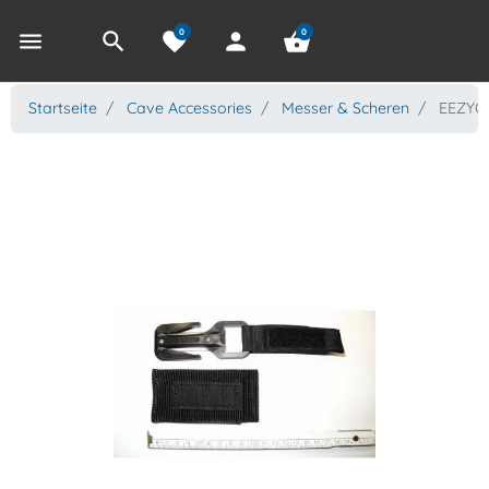
0
0
menu
search
favorite
person
shopping_basket
Startseite
Cave Accessories
Messer & Scheren
EEZYCUT