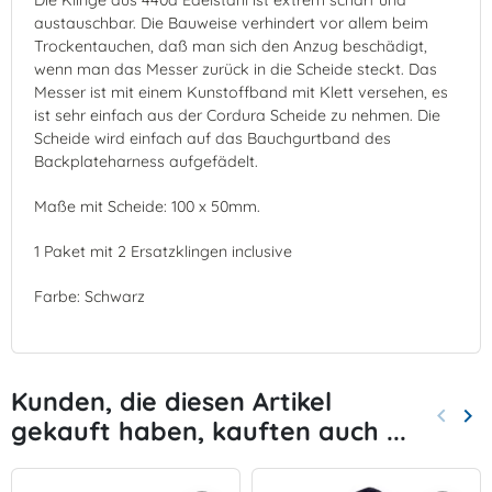
Die Klinge aus 440a Edelstahl ist extrem scharf und
austauschbar. Die Bauweise verhindert vor allem beim
Trockentauchen, daß man sich den Anzug beschädigt,
wenn man das Messer zurück in die Scheide steckt. Das
Messer ist mit einem Kunstoffband mit Klett versehen, es
ist sehr einfach aus der Cordura Scheide zu nehmen. Die
Scheide wird einfach auf das Bauchgurtband des
Backplateharness aufgefädelt.
Maße mit Scheide: 100 x 50mm.
1 Paket mit 2 Ersatzklingen inclusive
Farbe: Schwarz
Kunden, die diesen Artikel
keyboard_arrow_left
keyboard_arrow_right
gekauft haben, kauften auch ...
Zurück
Wei