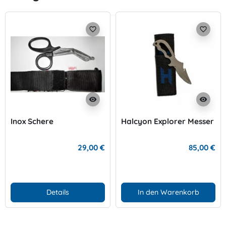
favorite_border
favorite_border
visibility
visibility
Inox Schere
Halcyon Explorer Messer
29,00 €
85,00 €
Details
In den Warenkorb