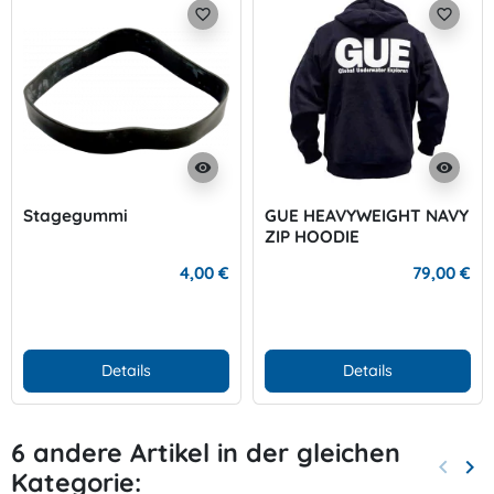
favorite_border
favorite_border
visibility
visibility
Stagegummi
GUE HEAVYWEIGHT NAVY
ZIP HOODIE
4,00 €
79,00 €
Details
Details
6 andere Artikel in der gleichen
keyboard_arrow_left
keyboard_arrow_right
Kategorie:
Zurück
Wei