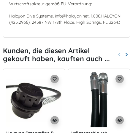
Wirtschaftsakteur gemäß EU-Verordnung:
Halcyon Dive Systems, info@halcyon.net, 1.800.HALCYON
(425.2966), 24587 NW 178th Place, High Springs, FL 32643
Kunden, die diesen Artikel
keyboard_arrow_left
keyboard_arrow_right
gekauft haben, kauften auch ...
Zurück
Wei
favorite_border
favorite_border
visibility
visibility