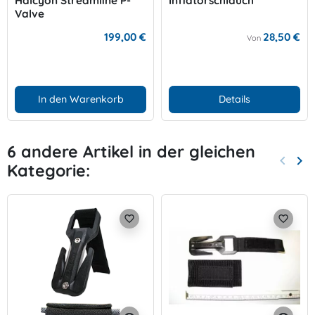
Halcyon Streamline P-
Inflatorschlauch
Valve
199,00 €
28,50 €
Von
In den Warenkorb
Details
6 andere Artikel in der gleichen
keyboard_arrow_left
keyboard_arrow_right
Kategorie:
Zurück
Wei
favorite_border
favorite_border