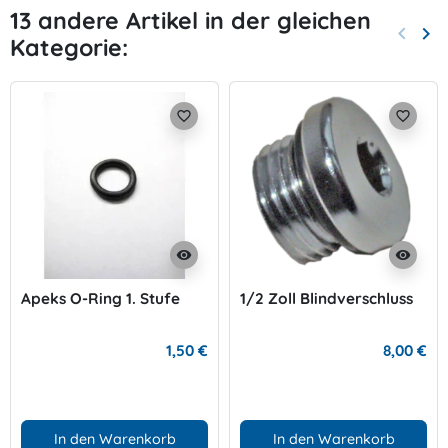
13 andere Artikel in der gleichen
keyboard_arrow_left
keyboard_arrow_right
Kategorie:
Zurück
Wei
favorite_border
favorite_border
visibility
visibility
Apeks O-Ring 1. Stufe
1/2 Zoll Blindverschluss
1,50 €
8,00 €
In den Warenkorb
In den Warenkorb