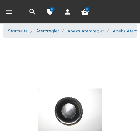
0
0
menu
search
favorite
person
shopping_basket
Startseite
Atemregler
Apeks Atemregler
Apeks Atemr