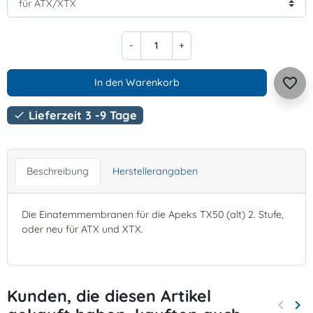
-
+
favorite_border
In den Warenkorb
Lieferzeit 3 -9 Tage

Beschreibung
Herstellerangaben
Die Einatemmembranen für die Apeks TX50 (alt) 2. Stufe,
oder neu für ATX und XTX.
Kunden, die diesen Artikel
keyboard_arrow_left
keyboard_arrow_right
Zurück
Wei