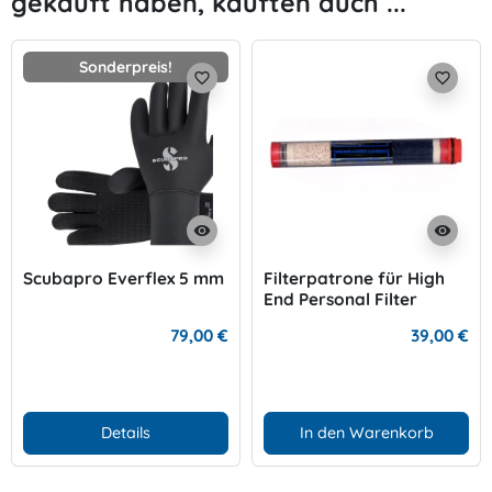
gekauft haben, kauften auch ...
Sonderpreis!
favorite_border
favorite_border
visibility
visibility
Scubapro Everflex 5 mm
Filterpatrone für High
End Personal Filter
79,00 €
39,00 €
Details
In den Warenkorb