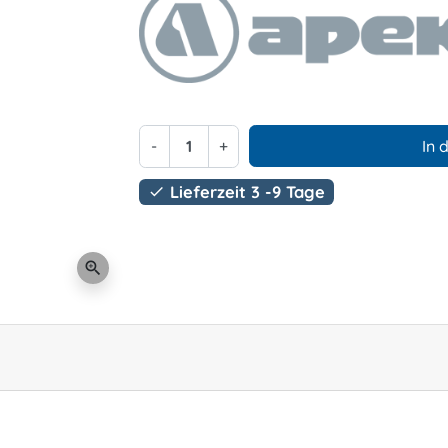
-
+
In 
Lieferzeit 3 -9 Tage

zoom_in