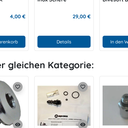
4,00 €
29,00 €
arenkorb
Details
In den 
er gleichen Kategorie:
favorite_border
favorite_border
visibility
visibility