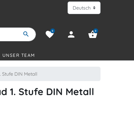
0
0
favorite
person
shopping_basket
search
UNSER TEAM
 Stufe DIN Metall
 1. Stufe DIN Metall