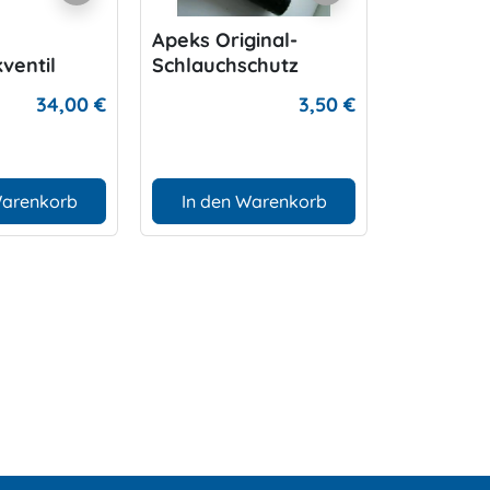
Apeks Original-
Apeks 2. 
ventil
Schlauchschutz
Einatem
34,00 €
3,50 €
Warenkorb
In den Warenkorb
D