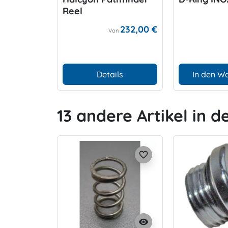
Reel
232,00 €
Von
Details
In den W
13 andere Artikel in d
favorite_border
visibility