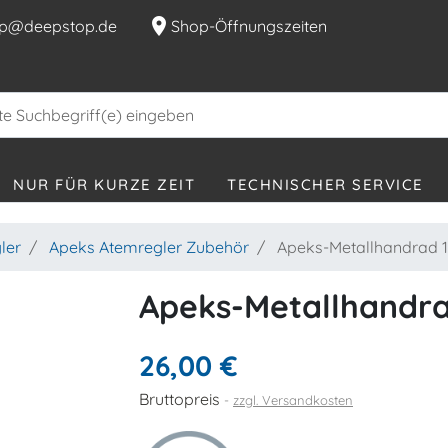
location_on
p@deepstop.de
Shop-Öffnungszeiten
NUR FÜR KURZE ZEIT
TECHNISCHER SERVICE
ler
Apeks Atemregler Zubehör
Apeks-Metallhandrad 1.
Apeks-Metallhandrad
26,00 €
Bruttopreis
zzgl. Versandkosten