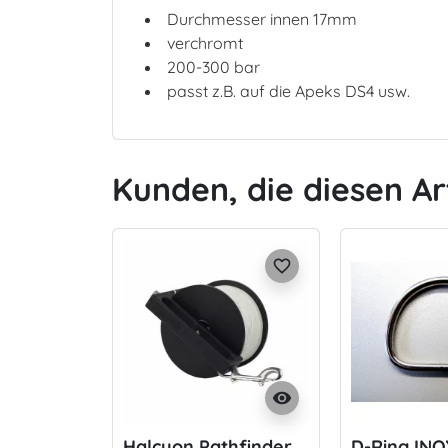
Durchmesser innen 17mm
verchromt
200-300 bar
passt z.B. auf die Apeks DS4 usw.
Kunden, die diesen Ar
favorite_border
visibility
Halcyon Pathfinder
D-Ring INO