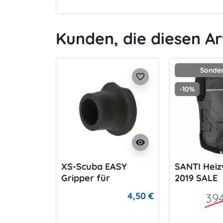
Kunden, die diesen Ar
Sonder
favorite_border
-10%
visibility
XS-Scuba EASY
SANTI Hei
Gripper für
2019 SALE
Trockischlauchanschl
4,50 €
39
uss