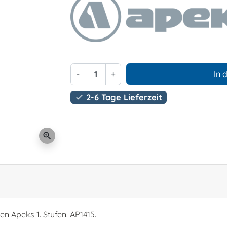
-
+
In 
2-6 Tage Lieferzeit

zoom_in
en Apeks 1. Stufen. AP1415.