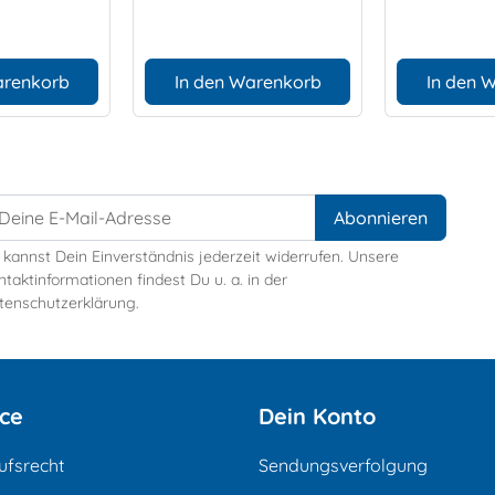
arenkorb
In den Warenkorb
In den 
 kannst Dein Einverständnis jederzeit widerrufen. Unsere
taktinformationen findest Du u. a. in der
tenschutzerklärung.
ice
Dein Konto
ufsrecht
Sendungsverfolgung