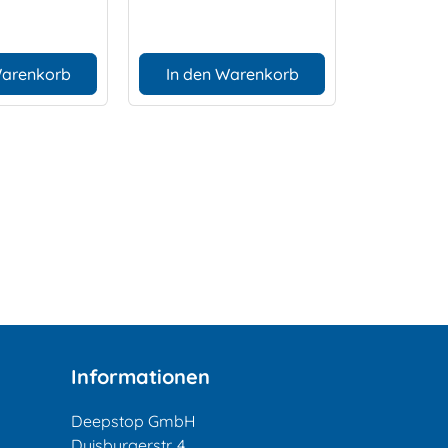
Warenkorb
In den Warenkorb
In den
Informationen
Deepstop GmbH
Duisburgerstr. 4