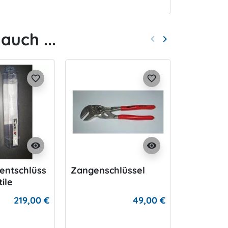
auch ...
keyboard_arrow_left
keyboard_arrow_right
Zurück
Weiter
favorite_border
favorite_border
visibility
visibility
ntschlüss
Zangenschlüssel
Wetnotes
tile
219,00 €
49,00 €