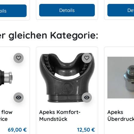
Details
De
ils
er gleichen Kategorie:
favorite_border
favorite_border
visibility
visibility
 flow
Apeks Komfort-
Apeks
ice
Mundstück
Überdruck
69,00 €
12,50 €