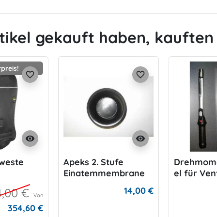
tikel gekauft haben, kauften 
preis!
favorite_border
favorite_border
visibility
visibility
zweste
Apeks 2. Stufe
Drehmome
Einatemmembrane
el für Ven
14,00 €
4,00 €
Von
354,60 €