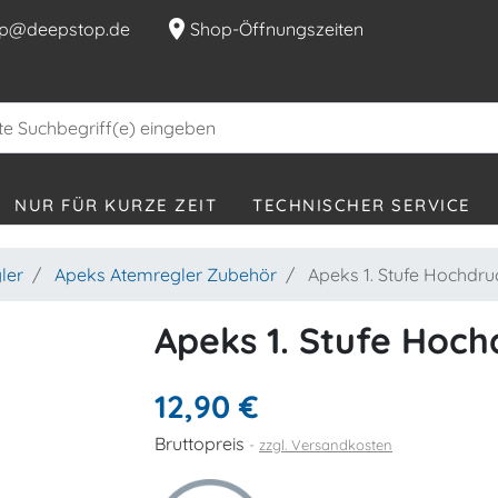
location_on
p@deepstop.de
Shop-Öffnungszeiten
NUR FÜR KURZE ZEIT
TECHNISCHER SERVICE
ler
Apeks Atemregler Zubehör
Apeks 1. Stufe Hochdruc
Apeks 1. Stufe Hoch
12,90 €
Bruttopreis
zzgl. Versandkosten