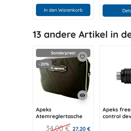
In den Warenkorb
Deta
13 andere Artikel in d
Sonderpreis!
favorite_border
-20%
visibility
Apeks
Apeks free
Atemreglertasche
control dev
34,00 €
27,20 €