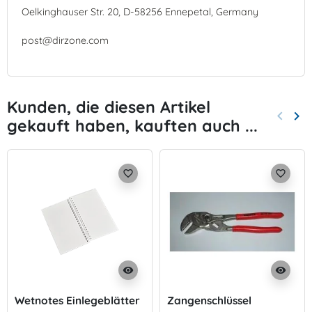
Oelkinghauser Str. 20, D-58256 Ennepetal, Germany
post@dirzone.com
Kunden, die diesen Artikel
keyboard_arrow_left
keyboard_arrow_right
gekauft haben, kauften auch ...
Zurück
Wei
favorite_border
favorite_border
visibility
visibility
Wetnotes Einlegeblätter
Zangenschlüssel