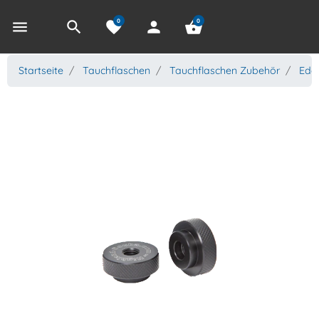
0
0
menu
search
favorite
person
shopping_basket
Startseite
Tauchflaschen
Tauchflaschen Zubehör
Edel