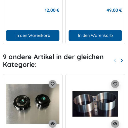
12,00 €
49,00 €
In den Warenkorb
In den Warenkorb
9 andere Artikel in der gleichen
keyboard_arrow_left
keyboard_arrow_right
Kategorie:
Zurück
Wei
favorite_border
favorite_border
visibility
visibility