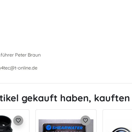
sführer Peter Braun
 v4tec@t-online.de
tikel gekauft haben, kauften 
favorite_border
favorite_border