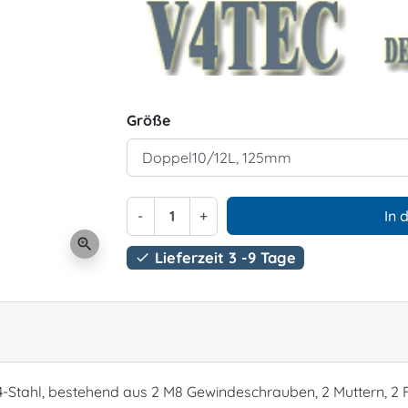
Größe
-
+
In 
zoom_in
Lieferzeit 3 -9 Tage

4-Stahl, bestehend aus 2 M8 Gewindeschrauben, 2 Muttern, 2 F