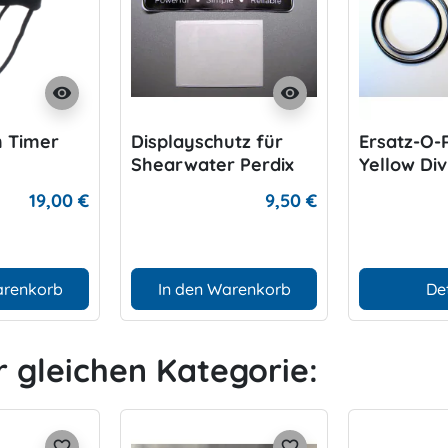
visibility
visibility
m Timer
Displayschutz für
Ersatz-O-
Shearwater Perdix
Yellow Div
Akkutank
19,00 €
9,50 €
arenkorb
In den Warenkorb
De
r gleichen Kategorie:
favorite_border
favorite_border