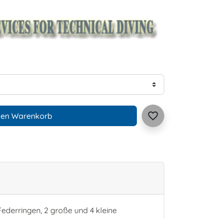
favorite_border
den Warenkorb
ederringen, 2 große und 4 kleine