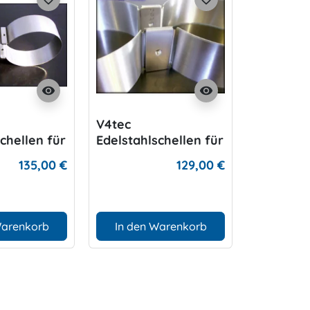
visibility
visibility
V4tec
Bolzenve
chellen für
Edelstahlschellen für
/18/20
Doppel-Alu 80cft
135,00 €
129,00 €
ücke 210 mm
Warenkorb
In den Warenkorb
In den