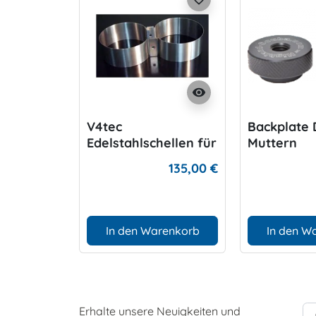
visibility
V4tec
Backplate 
Edelstahlschellen für
Muttern
Doppel 10/12 Liter
135,00 €
mit 172 mm
In den Warenkorb
In den W
Erhalte unsere Neuigkeiten und