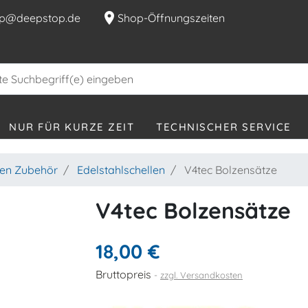
location_on
p@deepstop.de
Shop-Öffnungszeiten
NUR FÜR KURZE ZEIT
TECHNISCHER SERVICE
hen Zubehör
Edelstahlschellen
V4tec Bolzensätze
V4tec Bolzensätze
18,00 €
Bruttopreis
zzgl. Versandkosten