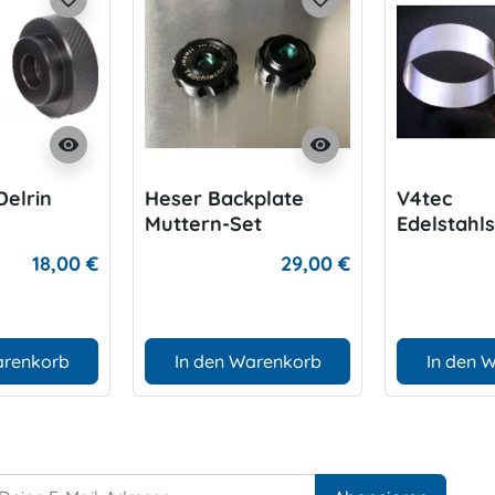
visibility
visibility
Delrin
Heser Backplate
V4tec
Muttern-Set
Edelstahls
Doppel 15
18,00 €
29,00 €
Liter, Br
arenkorb
In den Warenkorb
In den 