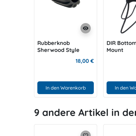
visibility
Rubberknob
DIR Botto
Sherwood Style
Mount
18,00 €
In den Warenkorb
In den W
9 andere Artikel in de
favorite_border