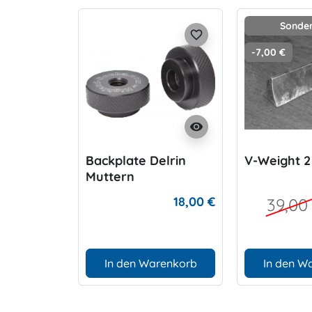
Sonder
favorite_border
-7,00 €
visibility
Backplate Delrin
V-Weight 2
Muttern
18,00 €
39,00
In den Warenkorb
In den W