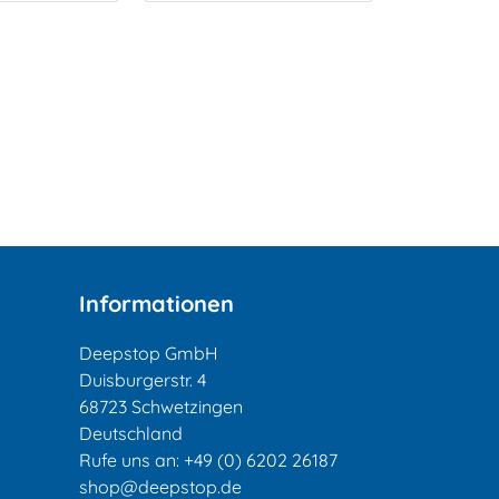
Informationen
Deepstop GmbH
Duisburgerstr. 4
68723 Schwetzingen
Deutschland
Rufe uns an:
+49 (0) 6202 26187
shop@deepstop.de