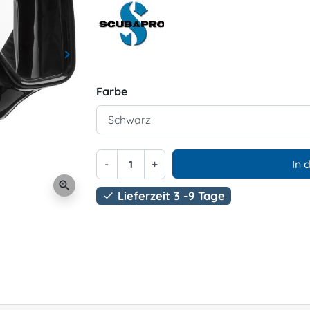
keyboard_arrow_right
Weiter
Farbe
-
+
In 
zoom_in
Lieferzeit 3 -9 Tage
