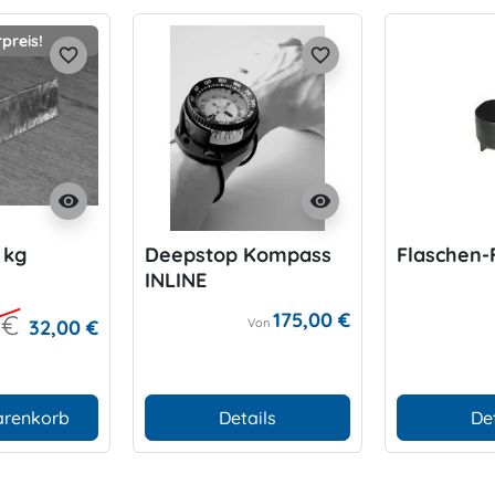
preis!
favorite_border
favorite_border
visibility
visibility
 kg
Deepstop Kompass
Flaschen-
INLINE
175,00 €
 €
32,00 €
Von
arenkorb
Details
De