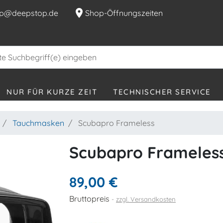
location_on
p@deepstop.de
Shop-Öffnungszeiten
NUR FÜR KURZE ZEIT
TECHNISCHER SERVICE
Tauchmasken
Scubapro Frameless
Scubapro Frameles
89,00 €
Bruttopreis
zzgl. Versandkosten