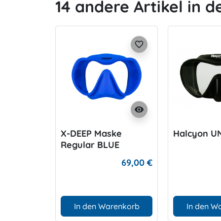
14 andere Artikel in d
favorite_border
visibility
X-DEEP Maske
Halcyon U
Regular BLUE
69,00 €
In den Warenkorb
In den W