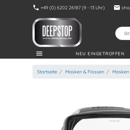
phone
mail
+49 (0) 6202 26187 (9 - 13 Uhr)
sho
menu
NEU EINGETROFFEN
KATEGORIEN
Startseite
Masken & Flossen
Masken