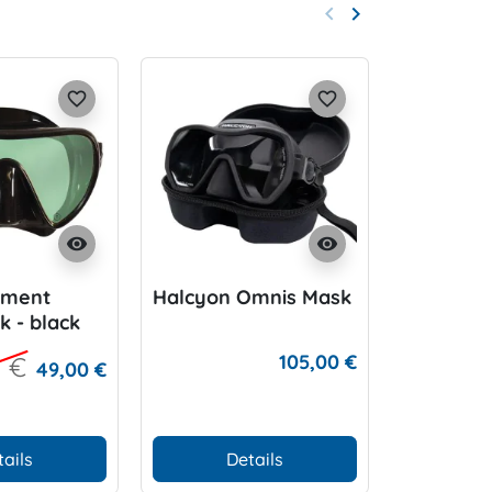
keyboard_arrow_left
keyboard_arrow_right
Zurück
Weiter
favorite_border
favorite_border
visibility
visibility
ement
Halcyon Omnis Mask
Atomic 
k - black
105,00 €
0 €
49,00 €
tails
Details
D