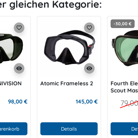
er gleichen Kategorie:
-30,00 €
favorite_border
favorite_border
visibility
visibility
NIVISION
Atomic Frameless 2
Fourth El
Scout Mas
98,00 €
145,00 €
79,0
arenkorb
Details
De