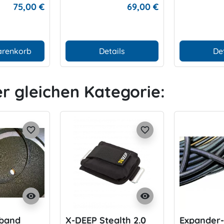
1 mm
75,00 €
69,00 €
arenkorb
Details
De
er gleichen Kategorie:
favorite_border
favorite_border
visibility
visibility
tband
X-DEEP Stealth 2.0
Expander-