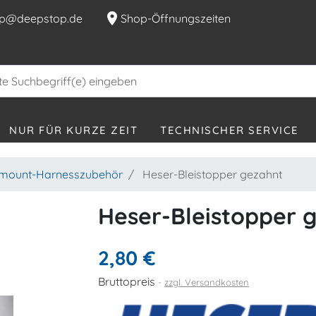
location_on
p@deepstop.de
Shop-Öffnungszeiten
NUR FÜR KURZE ZEIT
TECHNISCHER SERVICE
emount-Harnesszubehör
Heser-Bleistopper gezahnt
Heser-Bleistopper 
2,80 €
Bruttopreis
zzgl. Versandkosten