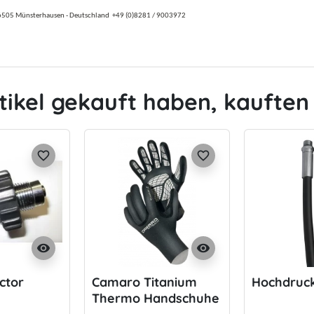
6505 Münsterhausen -
Deutschland
+49 (0)8281 / 9003972
tikel gekauft haben, kauften 
favorite_border
favorite_border
visibility
visibility
ctor
Camaro Titanium
Hochdruc
Thermo Handschuhe