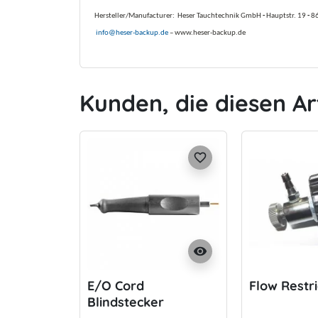
Hersteller/Manufacturer:
Heser Tauchtechnik GmbH
-
Hauptstr. 19
-
8
info@heser-backup.de
– www.heser-backup.de
Kunden, die diesen Ar
favorite_border
visibility
E/O Cord
Flow Restri
Blindstecker