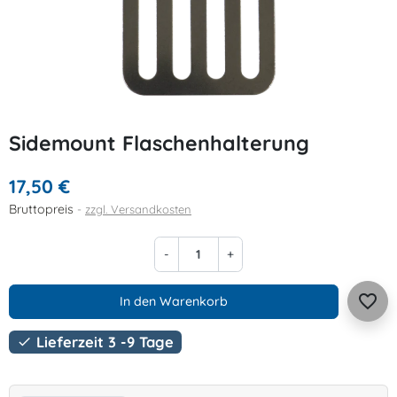
Sidemount Flaschenhalterung
17,50 €
Bruttopreis
zzgl. Versandkosten
-
+
favorite_border
In den Warenkorb
Lieferzeit 3 -9 Tage
