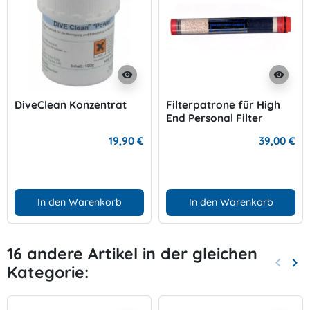
visibility
visibility
DiveClean Konzentrat
Filterpatrone für High
End Personal Filter
19,90 €
39,00 €
In den Warenkorb
In den Warenkorb
16 andere Artikel in der gleichen
keyboard_arrow_left
keyboard_arrow_right
Kategorie:
Zurück
Wei