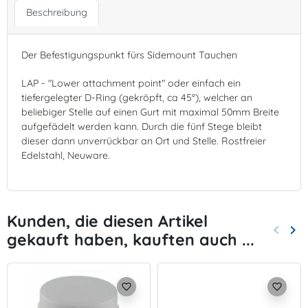
Beschreibung
Der Befestigungspunkt fürs Sidemount Tauchen
LAP - "Lower attachment point" oder einfach ein
tiefergelegter D-Ring (gekröpft, ca 45°), welcher an
beliebiger Stelle auf einen Gurt mit maximal 50mm Breite
aufgefädelt werden kann. Durch die fünf Stege bleibt
dieser dann unverrückbar an Ort und Stelle. Rostfreier
Edelstahl, Neuware.
Kunden, die diesen Artikel
keyboard_arrow_left
keyboard_arrow_right
gekauft haben, kauften auch ...
Zurück
Wei
favorite_border
favorite_border