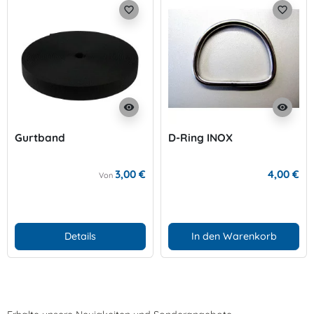
favorite_border
favorite_border
visibility
visibility
Gurtband
D-Ring INOX
3,00 €
4,00 €
Von
Details
In den Warenkorb