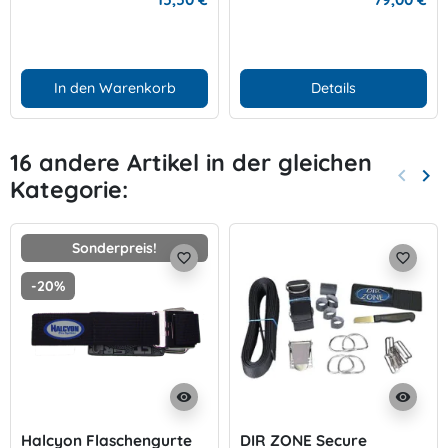
In den Warenkorb
Details
16 andere Artikel in der gleichen
keyboard_arrow_left
keyboard_arrow_right
Kategorie:
Zurück
Wei
Sonderpreis!
favorite_border
favorite_border
-20%
visibility
visibility
Halcyon Flaschengurte
DIR ZONE Secure