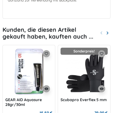
Gurtband zur Verwendung mit Backplate.
Kunden, die diesen Artikel
keyboard_arrow_left
keyboard_arrow_right
gekauft haben, kauften auch ...
Zurück
Wei
Sonderpreis!
favorite_border
favorite_border
visibility
visibility
GEAR AID Aquasure
Scubapro Everflex 5 mm
28gr/30ml
15,50 €
79,00 €