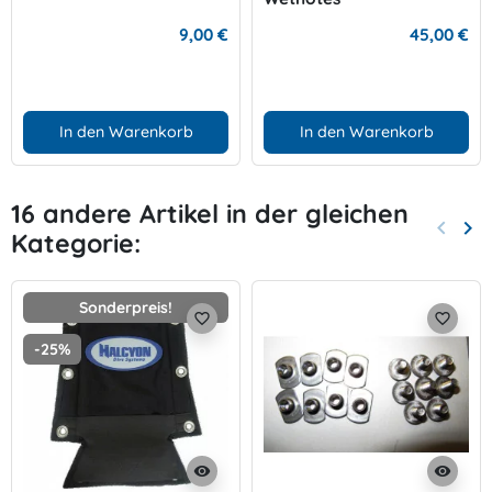
9,00 €
45,00 €
In den Warenkorb
In den Warenkorb
16 andere Artikel in der gleichen
keyboard_arrow_left
keyboard_arrow_right
Kategorie:
Zurück
Wei
Sonderpreis!
favorite_border
favorite_border
-25%
visibility
visibility