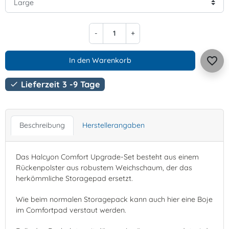
-
+
favorite_border
In den Warenkorb
Lieferzeit 3 -9 Tage

Beschreibung
Herstellerangaben
Das Halcyon Comfort Upgrade-Set besteht aus einem
Rückenpolster aus robustem Weichschaum, der das
herkömmliche Storagepad ersetzt.
Wie beim normalen Storagepack kann auch hier eine Boje
im Comfortpad verstaut werden.