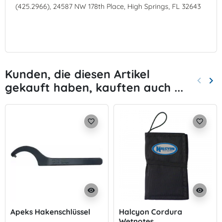
(425.2966), 24587 NW 178th Place, High Springs, FL 32643
Kunden, die diesen Artikel
keyboard_arrow_left
keyboard_arrow_right
gekauft haben, kauften auch ...
Zurück
Wei
favorite_border
favorite_border
visibility
visibility
Apeks Hakenschlüssel
Halcyon Cordura
Wetnotes