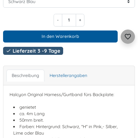
-
+
favorite_border
In den Warenkorb
Lieferzeit 3 -9 Tage

Beschreibung
Herstellerangaben
Halcyon Original Harness/Gurtband fürs Backplate:
genietet
ca. 4m Lang
50mm breit.
Farben: Hintergrund: Schwarz, "H" in Pink,- Silber,
Lime oder Blau