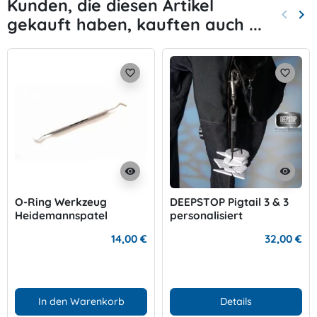
Kunden, die diesen Artikel
keyboard_arrow_left
keyboard_arrow_right
gekauft haben, kauften auch ...
Zurück
Wei
favorite_border
favorite_border
visibility
visibility
O-Ring Werkzeug
DEEPSTOP Pigtail 3 & 3
Heidemannspatel
personalisiert
14,00 €
32,00 €
In den Warenkorb
Details