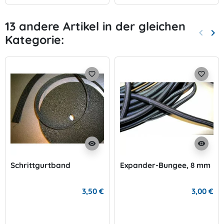
13 andere Artikel in der gleichen
keyboard_arrow_left
keyboard_arrow_right
Kategorie:
Zurück
Wei
favorite_border
favorite_border
visibility
visibility
Schrittgurtband
Expander-Bungee, 8 mm
3,50 €
3,00 €