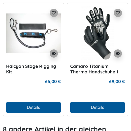
favorite_border
favorite_border
visibility
visibility
Halcyon Stage Rigging
Camaro Titanium
Kit
Thermo Handschuhe 1
mm
65,00 €
69,00 €
Details
Details
8 andere Artikel in der gleichen