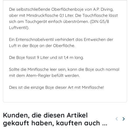
Die selbstschließende Oberflächenboje von A.P. Diving,
aber mit Minidruckflasche 0,1 Liter. Die Tauchflasche lässt
sich am Tauchgerät einfach überströmen. (DIN G5/8
Luftventil).
Ein Entenschnabelventil verhindert das Entweichen der
Luft in der Boje an der Oberfläche.
Die Boje fasst 9 Liter und ist 1,4 m lang.
Sollte die Miniflasche leer sein, kann die Boje auch normal
mit dem Atem-Regler befüllt werden.
Dies ist die einzige Boje dieser Art mit Miniflasche!
Kunden, die diesen Artikel
keyboard_arrow_left
keyboard_arrow_right
gekauft haben, kauften auch ...
Zurück
Wei