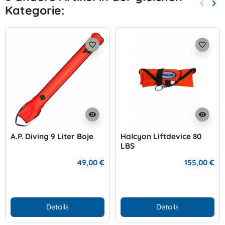
keyboard_arrow_left
keyboard_arrow_right
Kategorie:
Zurück
Wei
favorite_border
favorite_border
visibility
visibility
A.P. Diving 9 Liter Boje
Halcyon Liftdevice 80
LBS
49,00 €
155,00 €
Details
Details