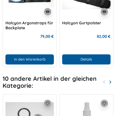
visibility
visibility
Halcyon Argonstraps für
Halcyon Gurtpolster
Backplate
79,00 €
82,00 €
In den Warenkorb
Details
10 andere Artikel in der gleichen
keyboard_arrow_left
keyboard_arrow_right
Kategorie:
Zurück
Wei
favorite_border
favorite_border