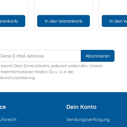
arenkorb
In den Warenkorb
In den 
 kannst Dein Einverständnis jederzeit widerrufen. Unsere
taktinformationen findest Du u. a. in der
tenschutzerklärung.
ice
Dein Konto
ufsrecht
Sendungsverfolgung