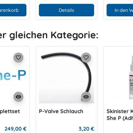
arenkorb
Details
In den 
er gleichen Kategorie:
favorite_border
favorite_border
visibility
visibility
lettset
P-Valve Schlauch
Skinister 
She P (Ad
249,00 €
3,20 €