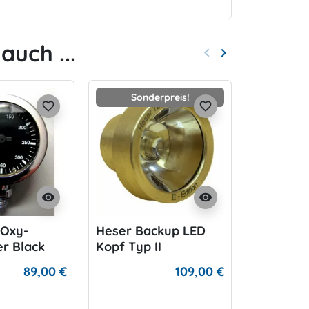
auch ...
keyboard_arrow_left
keyboard_arrow_right
Zurück
Weiter
Sonderpreis!
favorite_border
favorite_border
visibility
visibility
 Oxy-
Heser Backup LED
Bungee L
r Black
Kopf Typ II
89,00 €
109,00 €