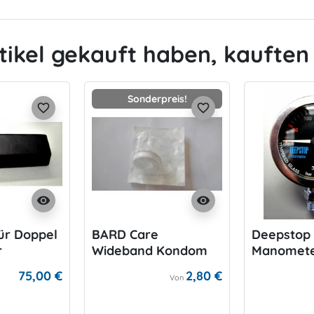
tikel gekauft haben, kauften 
Sonderpreis!
favorite_border
favorite_border
visibility
visibility
ür Doppel
BARD Care
Deepstop
r
Wideband Kondom
Manomete
für P-Valve
75,00 €
2,80 €
Von