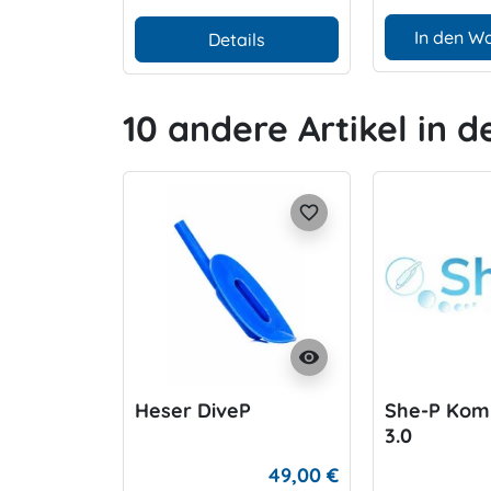
In den W
Details
10 andere Artikel in d
favorite_border
visibility
Heser DiveP
She-P Komp
3.0
49,00 €