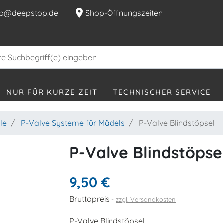
location_on
p@deepstop.de
Shop-Öffnungszeiten
NUR FÜR KURZE ZEIT
TECHNISCHER SERVICE
ile
P-Valve Systeme für Mädels
P-Valve Blindstöpsel
P-Valve Blindstöpse
9,50 €
Bruttopreis
zzgl. Versandkosten
P-Valve Blindstöpsel