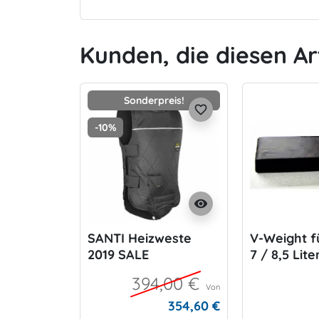
Kunden, die diesen Ar
Sonderpreis!
favorite_border
-10%
visibility
SANTI Heizweste
V-Weight f
2019 SALE
7 / 8,5 Lite
394,00 €
Von
354,60 €