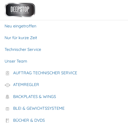
0
0
menu
search
favorite
person
shopping_basket
Neu eingetroffen
Startseite
Tauchflaschen
Tauchflaschen Zubehör
Edel
Nur für kurze Zeit
Technischer Service
Unser Team
AUFTRAG TECHNISCHER SERVICE
ATEMREGLER
BACKPLATES & WINGS
BLEI & GEWICHTSSYSTEME
BÜCHER & DVDS