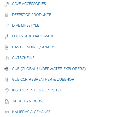
CAVE ACCESSORIES
DEEPSTOP PRODUKTE
DIVE LIFESTYLE
EDELSTAHL HARDWARE
V4tec Edelstahlschellen für Doppel
GAS BLENDING / ANALYSE
15/18/20 Liter, Brücke 210 mm
GUTSCHEINE
135,00 €
GUE (GLOBAL UNDERWATER EXPLORERS)
Bruttopreis
zzgl. Versandkosten
GUE CCR REBREATHER & ZUBEHÖR
INSTRUMENTE & COMPUTER
JACKETS & BCDS
KAMERAS & GEHÄUSE