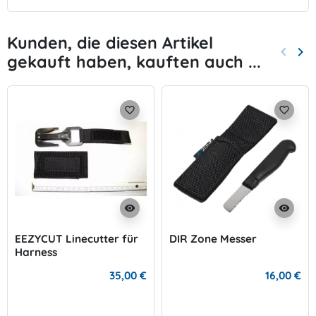
Kunden, die diesen Artikel
keyboard_arrow_left
keyboard_arrow_right
gekauft haben, kauften auch ...
Zurück
Wei
favorite_border
favorite_border
visibility
visibility
EEZYCUT Linecutter für
DIR Zone Messer
Harness
35,00 €
16,00 €