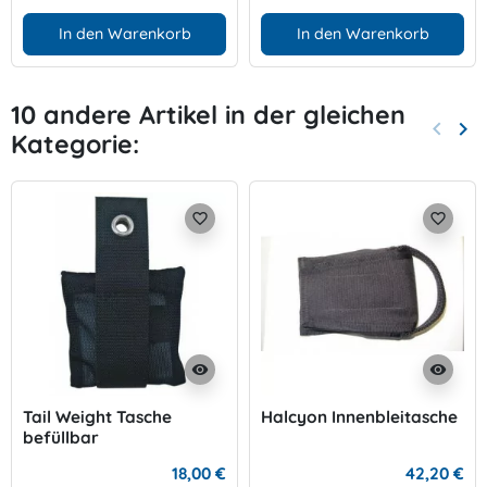
In den Warenkorb
In den Warenkorb
10 andere Artikel in der gleichen
keyboard_arrow_left
keyboard_arrow_right
Kategorie:
Zurück
Wei
favorite_border
favorite_border
visibility
visibility
Tail Weight Tasche
Halcyon Innenbleitasche
befüllbar
18,00 €
42,20 €