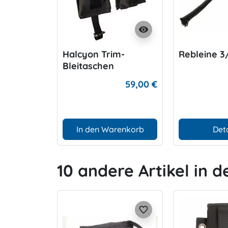
visibility
Halcyon Trim-
Rebleine 
Bleitaschen
59,00 €
In den Warenkorb
Deta
10 andere Artikel in d
favorite_border