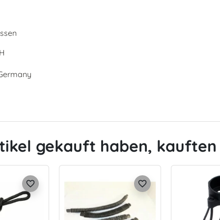
üssen
bH
, Germany
tikel gekauft haben, kauften 
favorite_border
favorite_border