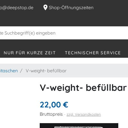
location_on
p@deepstop.de
Shop-Öffnungszeiten
NUR FÜR KURZE ZEIT
TECHNISCHER SERVICE
eitaschen
V-weight- befüllbar
V-weight- befüllbar
22,00 €
Bruttopreis
zzgl. Versandkosten