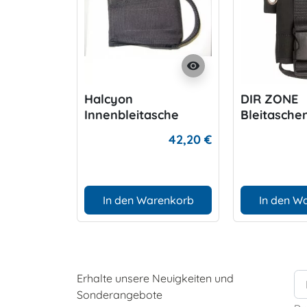
visibility
Halcyon
DIR ZONE
Innenbleitasche
Bleitasche
42,20 €
In den Warenkorb
In den W
Erhalte unsere Neuigkeiten und
Sonderangebote