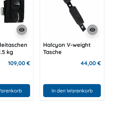
visibility
visibility
leitaschen
Halcyon V-weight
Tail Weig
2.5 kg
Tasche
befüllbar
109,00 €
44,00 €
Warenkorb
In den Warenkorb
In den