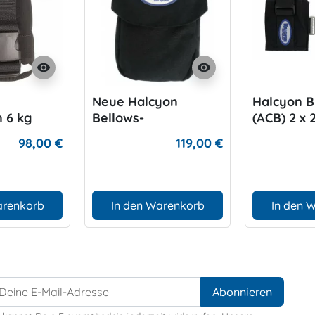
visibility
visibility
Neue Halcyon
Halcyon B
n 6 kg
Bellows-
(ACB) 2 x 
Gewichtstasche für
98,00 €
119,00 €
das Harness
arenkorb
In den Warenkorb
In den 