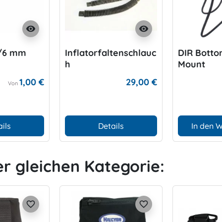
visibility
visibility
3/6 mm
Inflatorfaltenschlauc
DIR Botto
h
Mount
1,00 €
29,00 €
Von
ils
Details
In den 
er gleichen Kategorie:
favorite_border
favorite_border