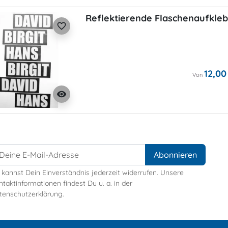
Reflektierende Flaschenaufkle
favorite_border
12,00
Von
visibility
 kannst Dein Einverständnis jederzeit widerrufen. Unsere
taktinformationen findest Du u. a. in der
tenschutzerklärung.