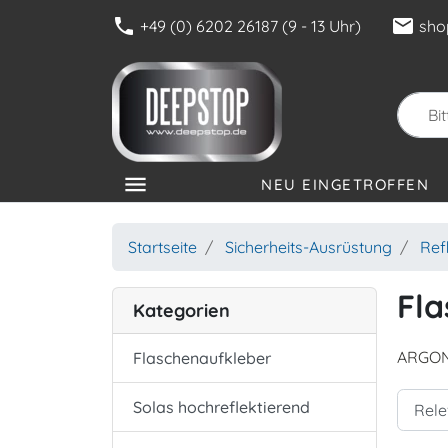
phone
mail
+49 (0) 6202 26187 (9 - 13 Uhr)
sho
menu
NEU EINGETROFFEN
KATEGORIEN
Startseite
Sicherheits-Ausrüstung
Ref
Fla
Kategorien
ARGON-
Flaschenaufkleber
Solas hochreflektierend