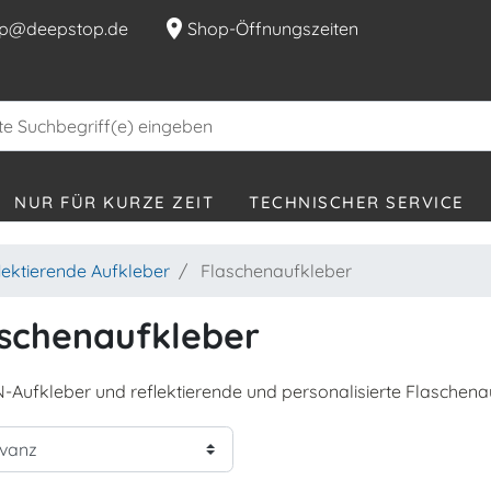
location_on
p@deepstop.de
Shop-Öffnungszeiten
NUR FÜR KURZE ZEIT
TECHNISCHER SERVICE
lektierende Aufkleber
Flaschenaufkleber
schenaufkleber
Aufkleber und reflektierende und personalisierte Flaschena