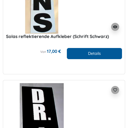
visibility
Solas reflektierende Aufkleber (Schrift Schwarz)
17,00 €
Von
Details
favorite_border