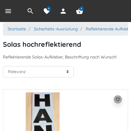
0
0
menu
search
favorite
person
shopping_basket
Startseite
Sicherheits-Ausrüstung
Reflektierende Aufkleb
Solas hochreflektierend
Reflektierende Solas-Aufkleber, Beschriftung nach Wunsch!
favorite_border