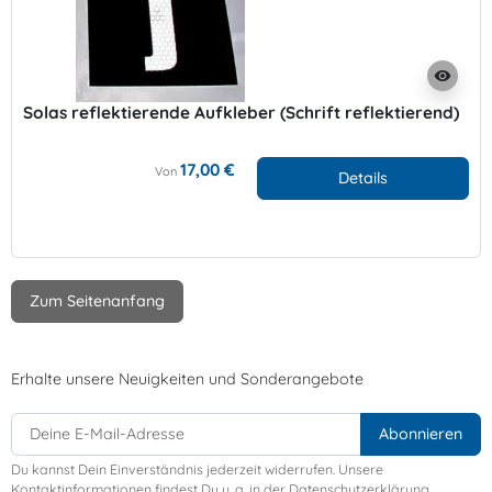
visibility
Solas reflektierende Aufkleber (Schrift reflektierend)
17,00 €
Von
Details
Zum Seitenanfang
Erhalte unsere Neuigkeiten und Sonderangebote
Du kannst Dein Einverständnis jederzeit widerrufen. Unsere
Kontaktinformationen findest Du u. a. in der Datenschutzerklärung.