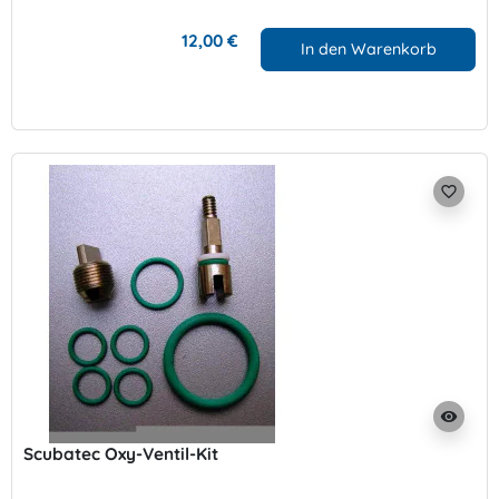
12,00 €
In den Warenkorb
favorite_border
visibility
Scubatec Oxy-Ventil-Kit