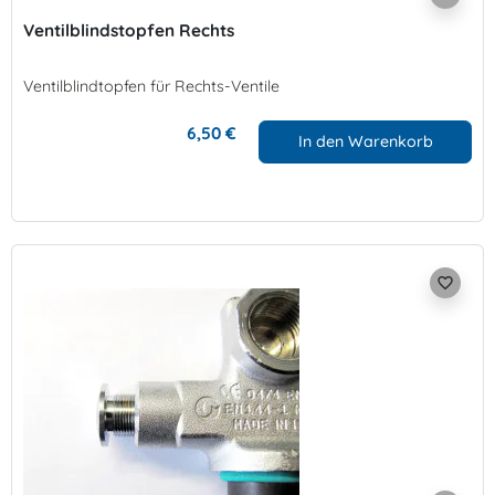
Ventilblindstopfen Rechts
Ventilblindtopfen für Rechts-Ventile
6,50 €
In den Warenkorb
favorite_border