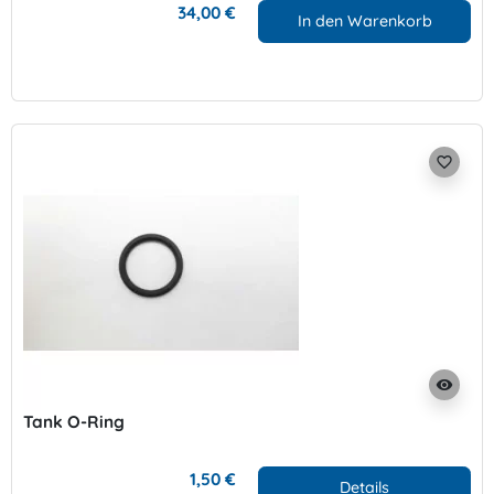
34,00 €
In den Warenkorb
favorite_border
visibility
Tank O-Ring
1,50 €
Details