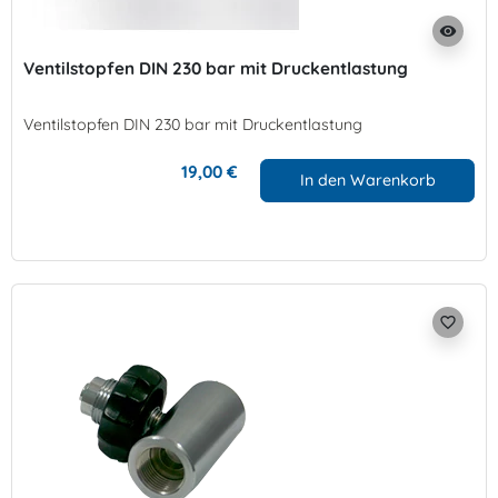
visibility
Ventilstopfen DIN 230 bar mit Druckentlastung
Ventilstopfen DIN 230 bar mit Druckentlastung
19,00 €
In den Warenkorb
favorite_border