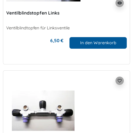
visibility
Ventilblindstopfen Links
Ventilblindtopfen für Linksventile
6,50 €
In den Warenkorb
favorite_border