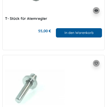
visibility
T- Stück für Atemregler
55,00 €
In den Warenkorb
favorite_border