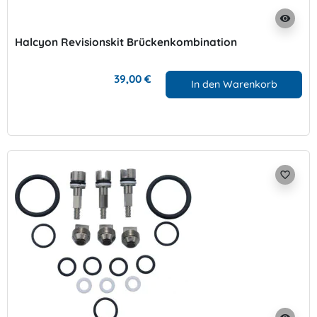
visibility
Halcyon Revisionskit Brückenkombination
39,00 €
In den Warenkorb
favorite_border