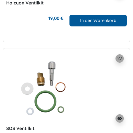
Halcyon Ventilkit
19,00 €
In den Warenkorb
favorite_border
visibility
SOS Ventilkit