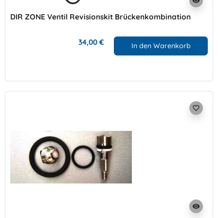
visibility
DIR ZONE Ventil Revisionskit Brückenkombination
34,00 €
In den Warenkorb
favorite_border
visibility