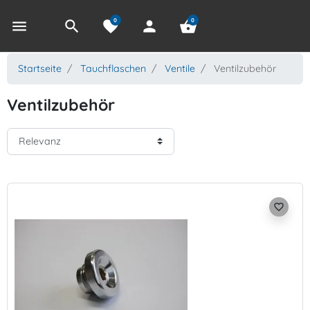
0
0
menu
search
favorite
person
shopping_basket
Startseite
Tauchflaschen
Ventile
Ventilzubehör
Ventilzubehör
favorite_border