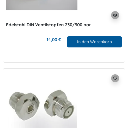
visibility
Edelstahl DIN Ventilstopfen 230/300 bar
14,00 €
In den Warenkorb
favorite_border