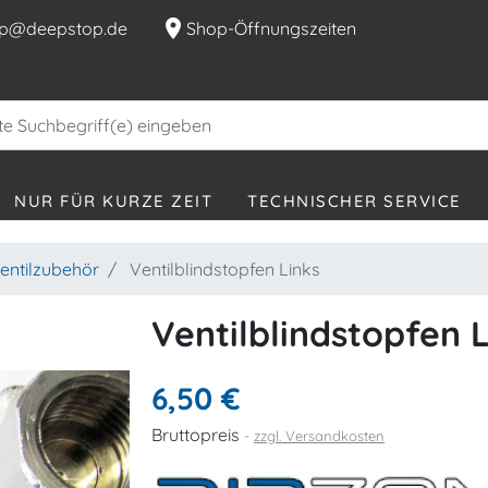
location_on
p@deepstop.de
Shop-Öffnungszeiten
NUR FÜR KURZE ZEIT
TECHNISCHER SERVICE
entilzubehör
Ventilblindstopfen Links
Ventilblindstopfen 
6,50 €
Bruttopreis
zzgl. Versandkosten