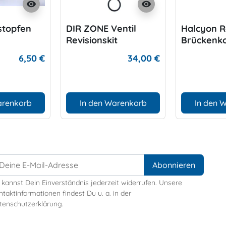
visibility
visibility
dstopfen
DIR ZONE Ventil
Halcyon Re
Revisionskit
Brückenk
Brückenkombination
6,50 €
34,00 €
arenkorb
In den Warenkorb
In den 
 kannst Dein Einverständnis jederzeit widerrufen. Unsere
taktinformationen findest Du u. a. in der
tenschutzerklärung.