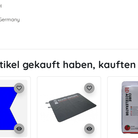
H
, Germany
tikel gekauft haben, kauften 
favorite_border
favorite_border
visibility
visibility