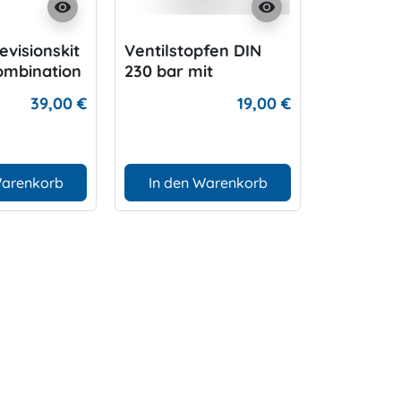
visibility
visibility
visionskit
Ventilstopfen DIN
Tank O-R
ombination
230 bar mit
Druckentlastung
39,00 €
19,00 €
Warenkorb
In den Warenkorb
D