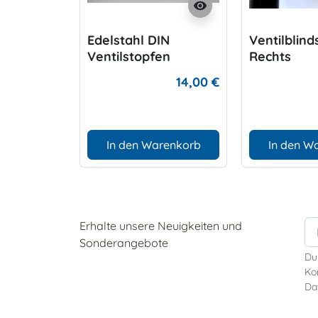
visibility
Edelstahl DIN
Ventilblin
Ventilstopfen
Rechts
230/300 bar
14,00 €
In den Warenkorb
In den W
Erhalte unsere Neuigkeiten und
Sonderangebote
Du
Kon
Da