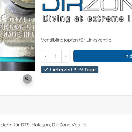
Ventilblindtopfen für Linksventile
-
+
In 
Lieferzeit 3 -9 Tage

zoom_in
clean für BTS, Halcyon, Dir Zone Ventile.