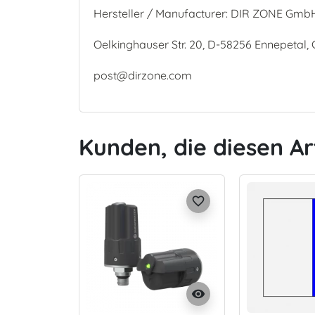
Hersteller / Manufacturer: DIR ZONE Gmb
Oelkinghauser Str. 20, D-58256 Ennepetal
post@dirzone.com
Kunden, die diesen Ar
favorite_border
visibility