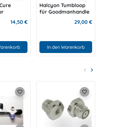
Cure
Halcyon Tumbloop
DIR ZONE
or
für Goodmanhandle
14,50 €
29,00 €
Warenkorb
In den Warenkorb
D
keyboard_arrow_left
keyboard_arrow_right
Zurück
Weiter
favorite_border
favorite_border