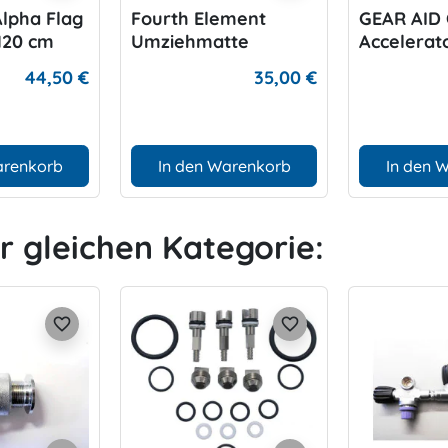
lpha Flag
Fourth Element
GEAR AID 
 120 cm
Umziehmatte
Accelerat
44,50 €
35,00 €
arenkorb
In den Warenkorb
In den 
er gleichen Kategorie:
favorite_border
favorite_border