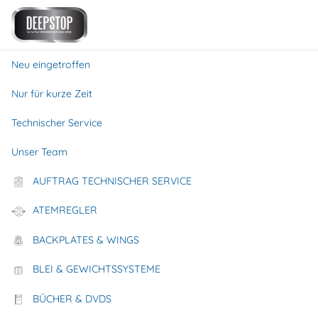
0
0
menu
search
favorite
person
shopping_basket
Neu eingetroffen
Startseite
Backplates & Wings
Backplates & Harness
Nur für kurze Zeit
Backplates
Technischer Service
Unser Team
AUFTRAG TECHNISCHER SERVICE
ATEMREGLER
BACKPLATES & WINGS
BLEI & GEWICHTSSYSTEME
BÜCHER & DVDS