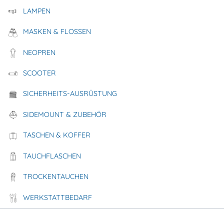
LAMPEN
MASKEN & FLOSSEN
NEOPREN
visibility
Halcyon Backplate LONG
SCOOTER
SICHERHEITS-AUSRÜSTUNG
434,00 €
325,50 €
Details
SIDEMOUNT & ZUBEHÖR
TASCHEN & KOFFER
TAUCHFLASCHEN
favorite_border
TROCKENTAUCHEN
WERKSTATTBEDARF