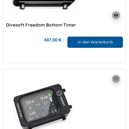
visibility
Divesoft Freedom Bottom Timer
487,00 €
In den Warenkorb
favorite_border