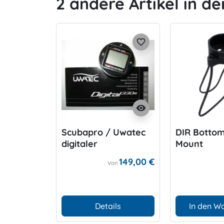
2 andere Artikel in de
favorite_border
visibility
Scubapro / Uwatec
DIR Botto
digitaler
Mount
Bottomtimer 330 m
149,00 €
Von
Details
In den W