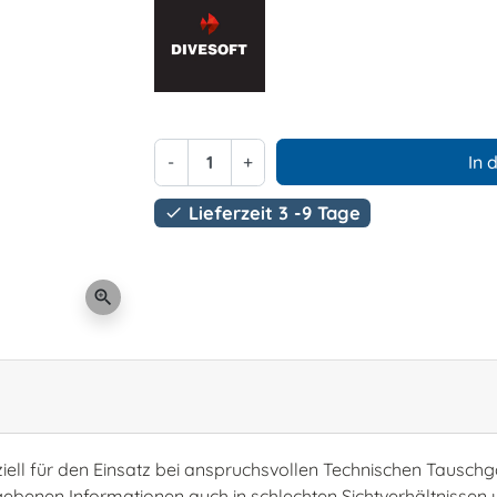
-
+
In 
Lieferzeit 3 -9 Tage

zoom_in
ell für den Einsatz bei anspruchsvollen Technischen Tauschg
gebenen Informationen auch in schlechten Sichtverhältnisse