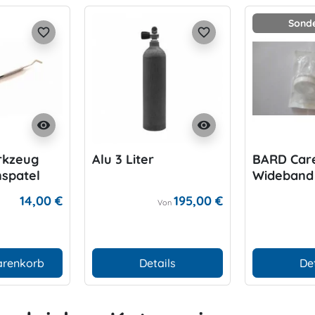
Sonde
favorite_border
favorite_border
visibility
visibility
rkzeug
Alu 3 Liter
BARD Car
spatel
Wideband
für P-Val
14,00 €
195,00 €
Von
arenkorb
Details
De