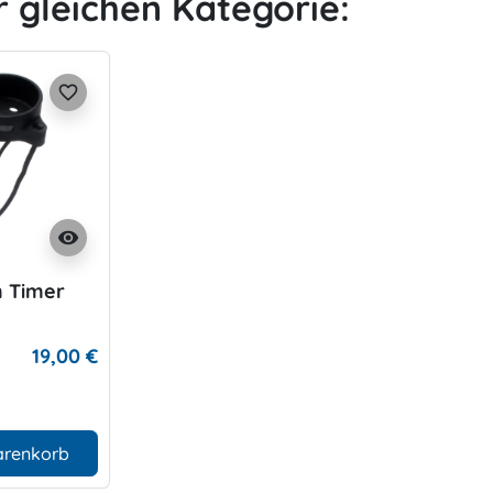
r gleichen Kategorie:
favorite_border
visibility
m Timer
19,00 €
arenkorb