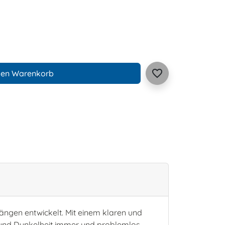
favorite_border
den Warenkorb
ängen entwickelt. Mit einem klaren und
n und Dunkelheit immer und problemlos