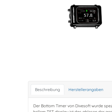
Beschreibung
Herstellerangaben
Der Bottom Timer von Divesoft wurde spezi
hellem TFT display ist das ablesen der ge