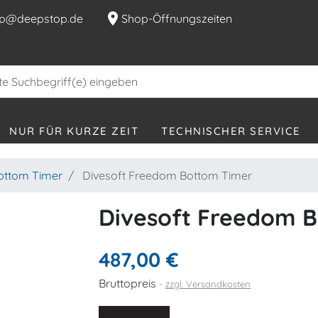
location_on
p@deepstop.de
Shop-Öffnungszeiten
NUR FÜR KURZE ZEIT
TECHNISCHER SERVICE
ottom Timer
Divesoft Freedom Bottom Timer
Divesoft Freedom 
487,00 €
Bruttopreis
zzgl. Versandkosten