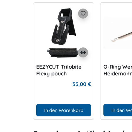
favorite_border
visibility
EEZYCUT Trilobite
O-Ring We
Flexy pouch
Heidemann
(Schultergurtbefesti
35,00 €
gung)
In den Warenkorb
In den W