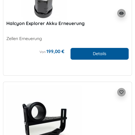
visibility
Halcyon Explorer Akku Erneuerung
Zellen Erneuerung
199,00 €
Von
Details
favorite_border