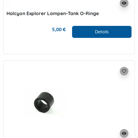
visibility
Halcyon Explorer Lampen-Tank O-Ringe
5,00 €
Details
favorite_border
visibility