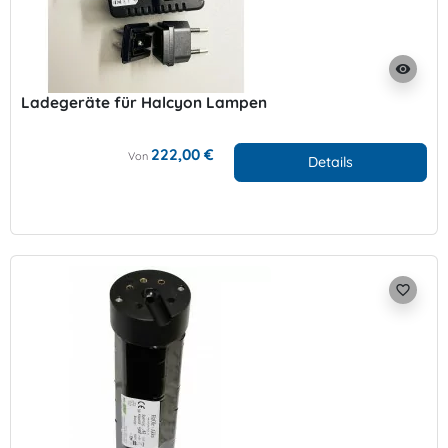
visibility
Ladegeräte für Halcyon Lampen
222,00 €
Von
Details
favorite_border