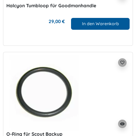
Halcyon Tumbloop für Goodmanhandle
29,00 €
In den Warenkorb
favorite_border
visibility
O-Ring für Scout Backup