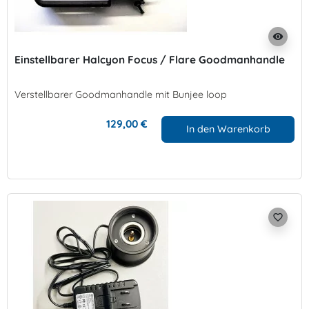
visibility
Einstellbarer Halcyon Focus / Flare Goodmanhandle
Verstellbarer Goodmanhandle mit Bunjee loop
129,00 €
In den Warenkorb
favorite_border