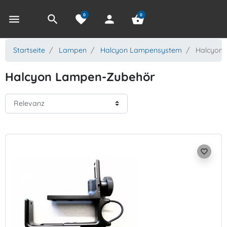
0
0
menu
search
favorite
person
shopping_basket
Startseite
Lampen
Halcyon Lampensystem
Halcyon 
Halcyon Lampen-Zubehör
favorite_border