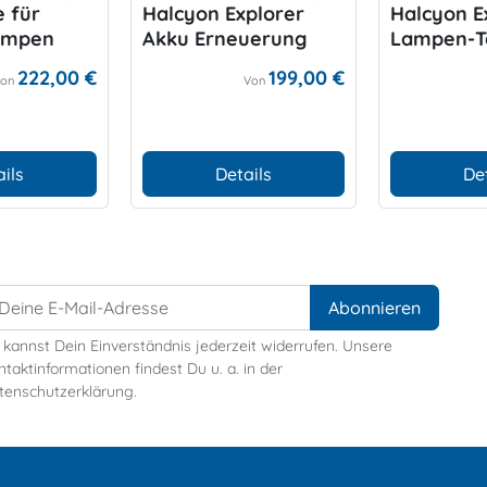
 für
Halcyon Explorer
Halcyon E
ampen
Akku Erneuerung
Lampen-T
Ringe
222,00 €
199,00 €
Von
Von
ils
Details
De
 kannst Dein Einverständnis jederzeit widerrufen. Unsere
taktinformationen findest Du u. a. in der
tenschutzerklärung.