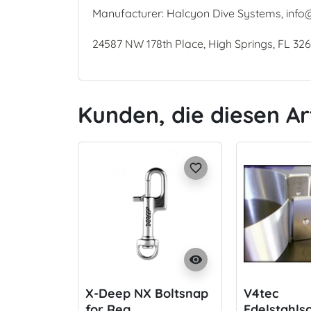
Manufacturer: Halcyon Dive Systems, info
24587 NW 178th Place, High Springs, FL 32
Kunden, die diesen Ar
favorite_border
visibility
X-Deep NX Boltsnap
V4tec
for Reg
Edelstahlsc