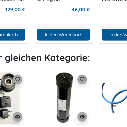
 80cft
Label
129,00 €
46,00 €
arenkorb
In den Warenkorb
In den 
r gleichen Kategorie:
favorite_border
favorite_border
visibility
visibility