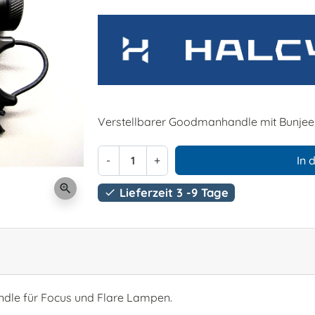
Verstellbarer Goodmanhandle mit Bunjee
-
+
In 
zoom_in
Lieferzeit 3 -9 Tage

ndle für Focus und Flare Lampen.