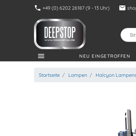
phone
mail
+49 (0) 6202 26187 (9 - 13 Uhr)
sho
menu
NEU EINGETROFFEN
KATEGORIEN
Startseite
Lampen
Halcyon Lampen