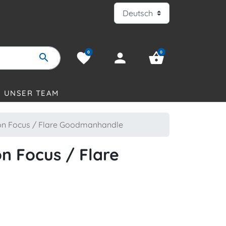
0
0
favorite
person
shopping_basket
search
UNSER TEAM
yon Focus / Flare Goodmanhandle
on Focus / Flare