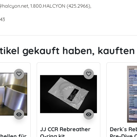
@halcyon.net, 1.800.HALCYON (425.2966),
643
tikel gekauft haben, kauften 
favorite_border
favorite_border
visibility
visibility
JJ CCR Rebreather
Derk`s Re
hellen für
O-ring kit
Pre-Dive C