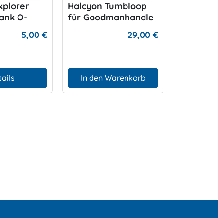
xplorer
Halcyon Tumbloop
O-Ring f
ank O-
für Goodmanhandle
Backup
5,00 €
29,00 €
tails
In den Warenkorb
In den