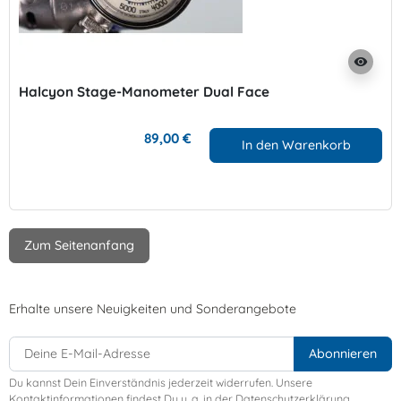
visibility
Halcyon Stage-Manometer Dual Face
89,00 €
In den Warenkorb
Zum Seitenanfang
Erhalte unsere Neuigkeiten und Sonderangebote
Du kannst Dein Einverständnis jederzeit widerrufen. Unsere
Kontaktinformationen findest Du u. a. in der Datenschutzerklärung.