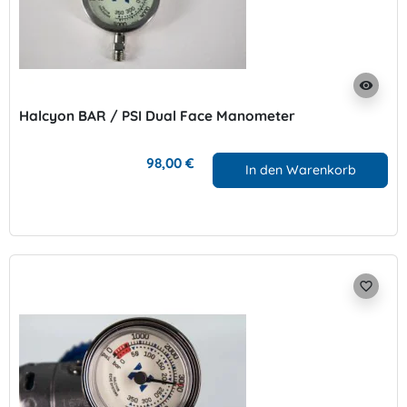
visibility
Halcyon BAR / PSI Dual Face Manometer
98,00 €
In den Warenkorb
favorite_border