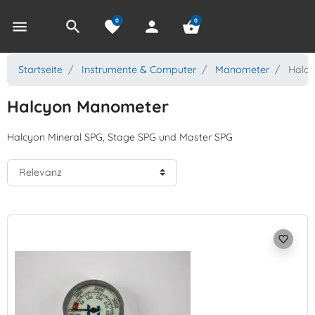
0
0
menu
search
favorite
person
shopping_basket
Startseite
Instrumente & Computer
Manometer
Halcy
Halcyon Manometer
Halcyon Mineral SPG, Stage SPG und Master SPG
favorite_border