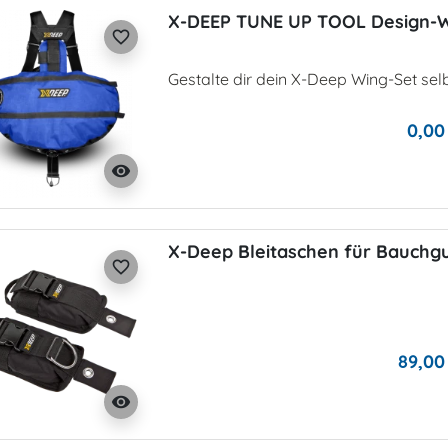
X-DEEP TUNE UP TOOL Design-W
favorite_border
Gestalte dir dein X-Deep Wing-Set se
0,00
visibility
X-Deep Bleitaschen für Bauchg
favorite_border
89,00
visibility