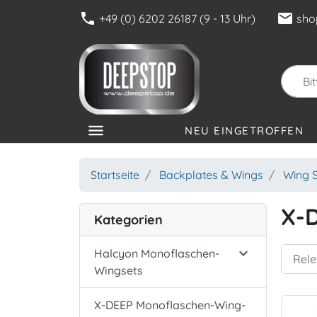
phone
mail
+49 (0) 6202 26187 (9 - 13 Uhr)
sho
menu
NEU EINGETROFFEN
KATEGORIEN
Startseite
Backplates & Wings
Wing S
X-
Kategorien

Halcyon Monoflaschen-
Wingsets
X-DEEP Monoflaschen-Wing-