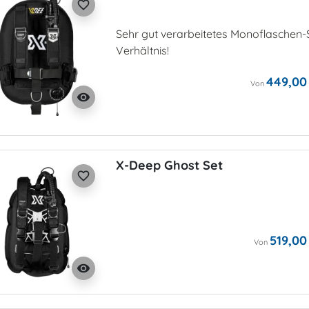
favorite_border
Sehr gut verarbeitetes Monoflaschen-S
Verhältnis!
449,00
Von
visibility
X-Deep Ghost Set
favorite_border
519,00
Von
visibility