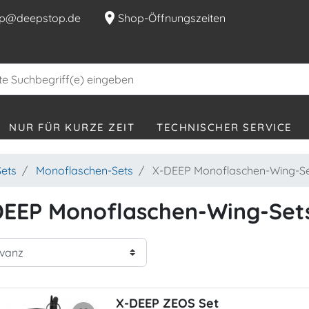
location_on
p@deepstop.de
Shop-Öffnungszeiten
NUR FÜR KURZE ZEIT
TECHNISCHER SERVICE
ets
Monoflaschen-Sets
X-DEEP Monoflaschen-Wing-Se
DEEP Monoflaschen-Wing-Set
X-DEEP ZEOS Set