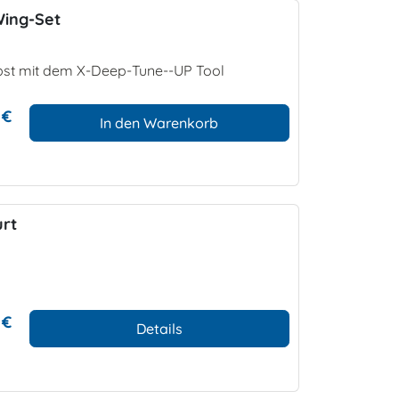
ing-Set
lbst mit dem X-Deep-Tune--UP Tool
 €
In den Warenkorb
urt
 €
Details