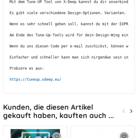
Mit dem Tune-UP Tool von X-Deep kannst du dir unverbindlich
Es gibt viele verschiedene Design-Optionen, Varianten, Zube
Wenn es sehr schnell gehen soll, kannst du mit der EXPRESS-
Am Ende des Tune-Up-Tools wird für dein Design-Wing ein Cod
Wenn du uns diesen Code per e-mail zuschickst, können wir d
Einfacher und schneller kann man sich nirgendwo sein indivi
Probiere es aus:
https://tuneup.xdeep.eu/
Kunden, die diesen Artikel
keyboard_arrow_left
keyboard_arrow_right
gekauft haben, kauften auch ...
Zurück
Wei
favorite_border
favorite_border