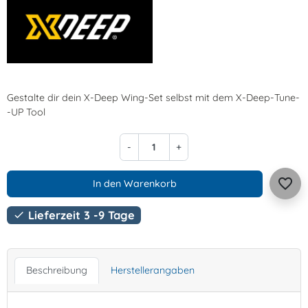
Gestalte dir dein X-Deep Wing-Set selbst mit dem X-Deep-Tune-
-UP Tool
-
+
favorite_border
In den Warenkorb
Lieferzeit 3 -9 Tage

Beschreibung
Herstellerangaben