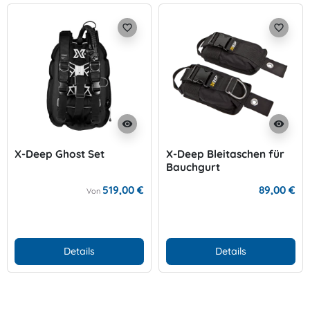
favorite_border
favorite_border
visibility
visibility
X-Deep Ghost Set
X-Deep Bleitaschen für
Bauchgurt
519,00 €
89,00 €
Von
Details
Details