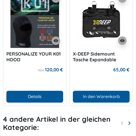
visibility
visibility
PERSONALIZE YOUR K01
X-DEEP Sidemount
HOOD
Tasche Expandable
120,00 €
65,00 €
Von
Details
In den Warenkorb
4 andere Artikel in der gleichen
keyboard_arrow_left
keyboard_arrow_right
Kategorie:
Zurück
Wei