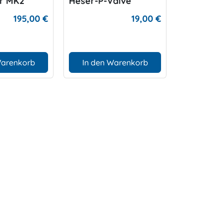
er MK2
Heser-P-Valve
195,00 €
19,00 €
Warenkorb
In den Warenkorb
D