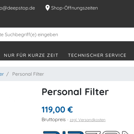
location_on
p@deepstop.de
Shop-Öffnungszeiten
NUR FÜR KURZE ZEIT
TECHNISCHER SERVICE
ter
Personal Filter
Personal Filter
119,00 €
Bruttopreis
zzgl. Versandkosten