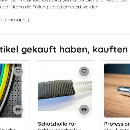
i Bedarf kann die Füllung selbst erneuert werden.
 bar ausgelegt.
tikel gekauft haben, kauften 
favorite_border
favorite_border
visibility
visibility
Schutzhülle für
Profession