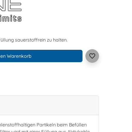
üllung sauerstoffrein zu halten.
favorite_border
den Warenkorb
ohlenstoffhaltigen Partikeln beim Befüllen
ter wird mit einer Füllung aus Aktivkohle,