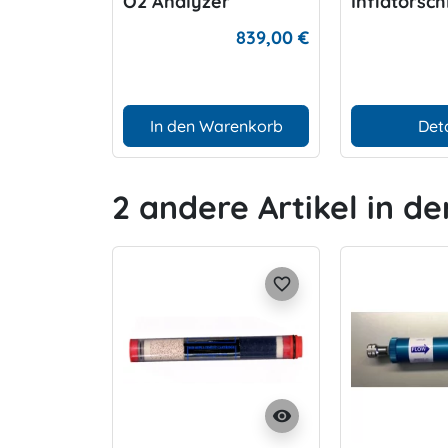
O2 Analyzer
Inflatorsc
Color
839,00 €
In den Warenkorb
Deta
2 andere Artikel in de
favorite_border
visibility