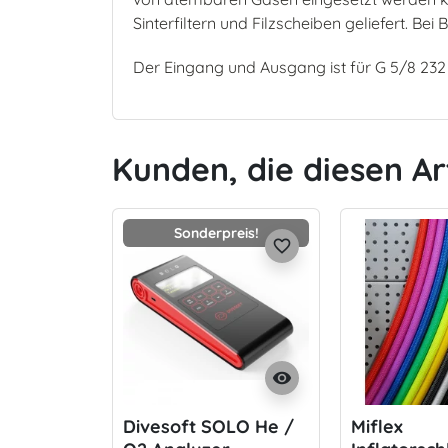
Sinterfiltern und Filzscheiben geliefert. Be
Der Eingang und Ausgang ist für G 5/8 232
Kunden, die diesen Ar
Sonderpreis!
favorite_border
visibility
Divesoft SOLO He /
Miflex