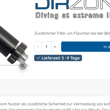
Zusätzlicher Filter um Flaschen bei der Bef
-
+
In 
Lieferzeit 3 -9 Tage

zoom_in
die vom Nutzer als zusätzliche Sicherheit zur Vermeidung von k
. Der maximale Gasdurchsatz ist 80 Liter pro Minute. Der Fil