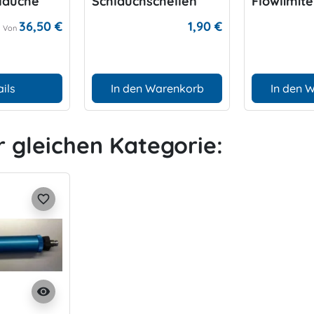
hläuche
Schlauchschellen
Flowlimit
36,50 €
1,90 €
Von
ils
In den Warenkorb
In den 
r gleichen Kategorie:
favorite_border
visibility