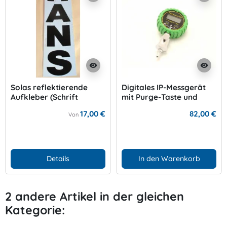
visibility
visibility
Solas reflektierende
Digitales IP-Messgerät
Aufkleber (Schrift
mit Purge-Taste und
Schwarz)
Hintergrundbeleuchtung
17,00 €
82,00 €
Von
Details
In den Warenkorb
2 andere Artikel in der gleichen
Kategorie: