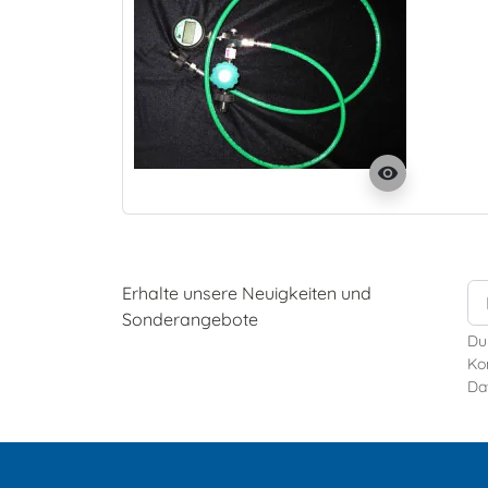
visibility
Erhalte unsere Neuigkeiten und
Sonderangebote
Du
Kon
Da