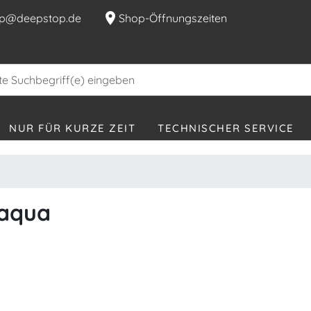
location_on
p@deepstop.de
Shop-Öffnungszeiten
NUR FÜR KURZE ZEIT
TECHNISCHER SERVICE
baqua