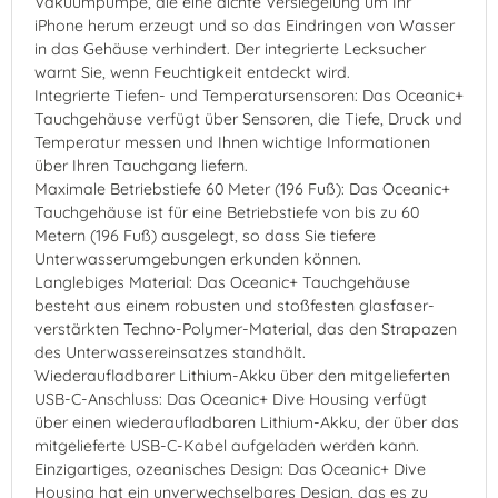
Vakuumpumpe, die eine dichte Versiegelung um Ihr
iPhone herum erzeugt und so das Eindringen von Wasser
in das Gehäuse verhindert. Der integrierte Lecksucher
warnt Sie, wenn Feuchtigkeit entdeckt wird.
Integrierte Tiefen- und Temperatursensoren: Das Oceanic+
Tauchgehäuse verfügt über Sensoren, die Tiefe, Druck und
Temperatur messen und Ihnen wichtige Informationen
über Ihren Tauchgang liefern.
Maximale Betriebstiefe 60 Meter (196 Fuß): Das Oceanic+
Tauchgehäuse ist für eine Betriebstiefe von bis zu 60
Metern (196 Fuß) ausgelegt, so dass Sie tiefere
Unterwasserumgebungen erkunden können.
Langlebiges Material: Das Oceanic+ Tauchgehäuse
besteht aus einem robusten und stoßfesten glasfaser-
verstärkten Techno-Polymer-Material, das den Strapazen
des Unterwassereinsatzes standhält.
Wiederaufladbarer Lithium-Akku über den mitgelieferten
USB-C-Anschluss: Das Oceanic+ Dive Housing verfügt
über einen wiederaufladbaren Lithium-Akku, der über das
mitgelieferte USB-C-Kabel aufgeladen werden kann.
Einzigartiges, ozeanisches Design: Das Oceanic+ Dive
Housing hat ein unverwechselbares Design, das es zu