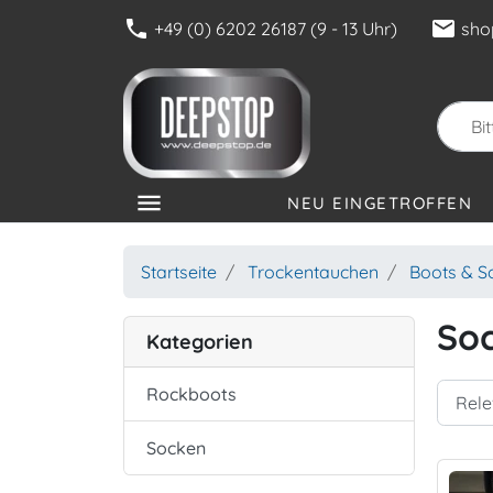
phone
mail
+49 (0) 6202 26187 (9 - 13 Uhr)
sho
menu
NEU EINGETROFFEN
KATEGORIEN
Startseite
Trockentauchen
Boots & S
So
Kategorien
Rockboots
Socken