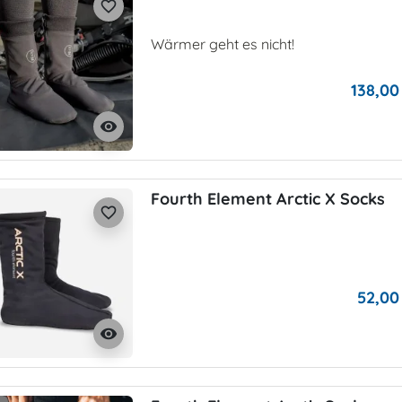
favorite_border
Wärmer geht es nicht!
138,00
visibility
Fourth Element Arctic X Socks
favorite_border
52,00
visibility