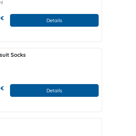
n!
 €
Details
suit Socks
 €
Details