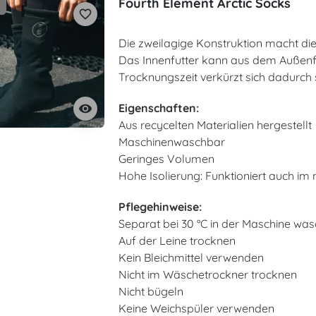
Fourth Element Arctic Socks
favorite_border
Die zweilagige Konstruktion macht d
Das Innenfutter kann aus dem Außenf
Trocknungszeit verkürzt sich dadurch 
Eigenschaften:
visibility
Aus recycelten Materialien hergestellt
Maschinenwaschbar
Geringes Volumen
Hohe Isolierung: Funktioniert auch im
Pflegehinweise:
Separat bei 30 °C in der Maschine wa
Auf der Leine trocknen
Kein Bleichmittel verwenden
Nicht im Wäschetrockner trocknen
Nicht bügeln
Keine Weichspüler verwenden