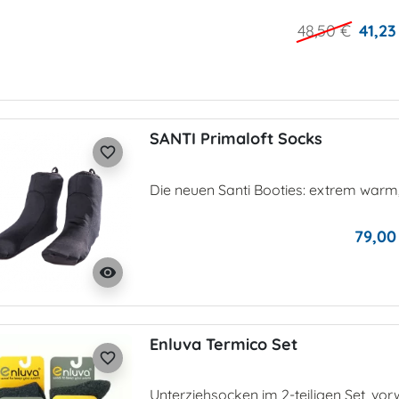
48,50 €
41,23
SANTI Primaloft Socks
favorite_border
Die neuen Santi Booties: extrem warm,
79,00
visibility
Enluva Termico Set
favorite_border
Unterziehsocken im 2-teiligen Set, vo