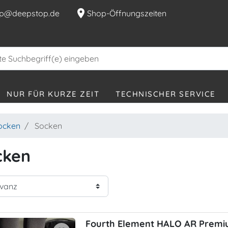
location_on
p@deepstop.de
Shop-Öffnungszeiten
NUR FÜR KURZE ZEIT
TECHNISCHER SERVICE
ocken
Socken
cken
Fourth Element HALO AR Premi