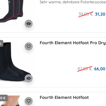
Sehr warme, dehnbare Polartecsocke
39,00 €
31,20
visibility
Fourth Element Hotfoot Pro Dry
%
favorite_border
82,50 €
66,00
visibility
Fourth Element Hotfoot
00 €
favorite_border