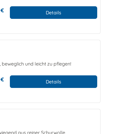
 €
Details
 beweglich und leicht zu pflegen!
 €
Details
rwiegend aus reiner Schurwolle