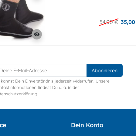
54,00 €
35,00
visibility
 kannst Dein Einverständnis jederzeit widerrufen. Unsere
taktinformationen findest Du u. a. in der
tenschutzerklärung.
ice
Dein Konto