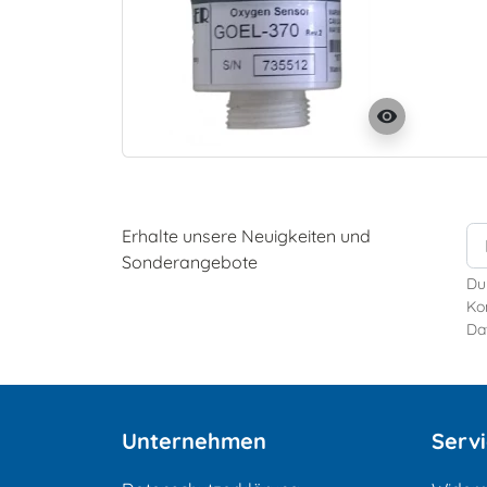
visibility
Erhalte unsere Neuigkeiten und
Sonderangebote
Du
Kon
Da
Unternehmen
Serv