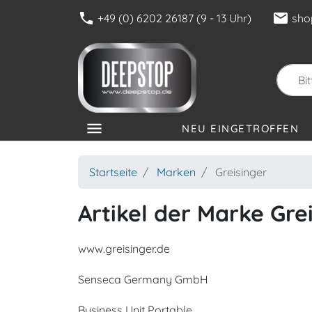
phone
mail
+49 (0) 6202 26187 (9 - 13 Uhr)
sho
menu
NEU EINGETROFFEN
KATEGORIEN
Startseite
Marken
Greisinger
Artikel der Marke Gre
www.greisinger.de
Senseca Germany GmbH
Business Unit Portable